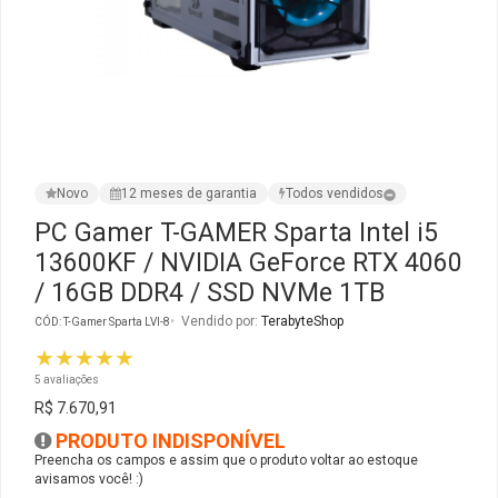
Ver Todos
Monitor Acer
SuperFrame
Gabinete Lian Li
Fonte Aerocool
Joystick e Controle
Gamdias
Monitor MSI
Suportes Monitores
Gabinete NZXT
Fonte Gigabyte
WebCam
Ver Todos
Monitor AOC
Ver Todos
Gabinete Cooler Master
Fonte Deepcool
Energia
Novo
12 meses de garantia
Todos vendidos
Monitor Gigabyte
Gabinete Corsair
Fonte ASRock
Conectividade
PC Gamer T-GAMER Sparta Intel i5
13600KF / NVIDIA GeForce RTX 4060
Monitor LG
Gabinete Cougar
Fonte Duex
Armazenamento
/ 16GB DDR4 / SSD NVMe 1TB
Monitor Samsung
Gabinete Hyte
Fonte Gamdias
Cabos e Adaptadores
Vendido por:
TerabyteShop
CÓD: T-Gamer Sparta LVl-8
★★★★★
Suporte para Monitor
Gabinete Gamdias
Fonte Gamemax
Ver Todos
5 avaliações
R$ 7.670,91
Ver Todos
Gabinete Gamemax
Fonte Redragon
PRODUTO INDISPONÍVEL
Preencha os campos e assim que o produto voltar ao estoque
avisamos você! :)
Gabinete Redragon
Fonte Super Flower