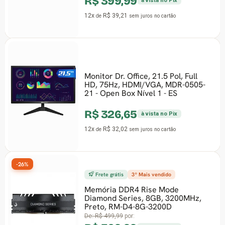
R$ 399,99
à vista no Pix
12x
R$ 39,21
de
sem juros
no cartão
Monitor Dr. Office, 21.5 Pol, Full
-20%
HD, 75Hz, HDMI/VGA, MDR-0505-
21 - Open Box Nível 1 - ES
R$ 326,65
à vista no Pix
12x
R$ 32,02
de
sem juros
no cartão
Frete grátis
3º Mais vendido
Memória DDR4 Rise Mode
Diamond Series, 8GB, 3200MHz,
-27%
Preto, RM-D4-8G-3200D
De:
R$ 499,99
por: