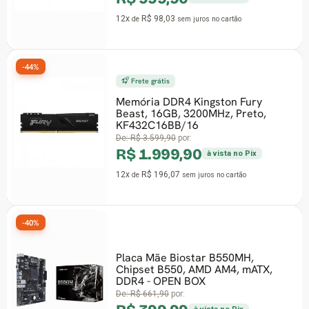
12x
R$ 98,03
de
sem juros
no cartão
-29%
Frete grátis
Memória DDR4 Kingston Fury
Beast, 16GB, 3200MHz, Preto,
KF432C16BB/16
De:
R$ 3.599,90
por:
R$ 1.999,90
à vista no Pix
12x
R$ 196,07
de
sem juros
no cartão
-42%
Placa Mãe Biostar B550MH,
Chipset B550, AMD AM4, mATX,
DDR4 - OPEN BOX
De:
R$ 661,90
por: