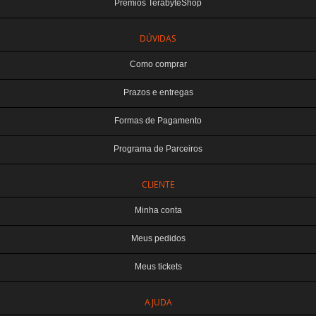
Prêmios TerabyteShop
DÚVIDAS
Como comprar
Prazos e entregas
Formas de Pagamento
Programa de Parceiros
CLIENTE
Minha conta
Meus pedidos
Meus tickets
TERABYTE ATACADO E VAREJO DE PRODUTOS DE INFORMATICA LTDA
AJUDA
CNPJ: 07.993.973/0001-18 | Curitiba-PR