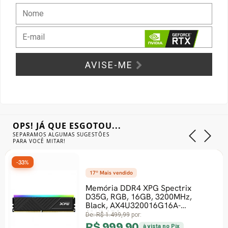
Gabinete Liketec
Fonte Thermaltake
Ver Todos
Fontes Diversas
AVISE-ME
Ver Todos
OPS! JÁ QUE ESGOTOU...
SEPARAMOS ALGUMAS SUGESTÕES
PARA VOCÊ MITAR!
-10%
17º Mais vendido
Memória DDR4 XPG Spectrix
D35G, RGB, 16GB, 3200MHz,
Black, AX4U320016G16A-
SBKD35G
De:
R$ 1.499,99
por:
R$ 999,90
à vista no Pix