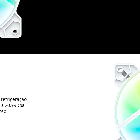
refrigeração
o a 20.99Dba
oso!