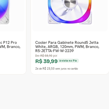
R5-JETTA-FW-W-2239
De:
R$ 58,90
por:
R$ 39,99
à vista no Pix
2x
R$ 23,53
de
sem juros
no cartão