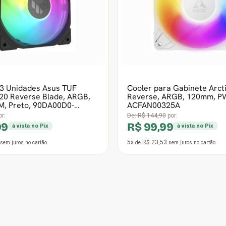
, Preto, 90DA00D0-
ACFAN00325A
r:
De:
R$ 144,90
por:
99
R$ 99,99
à vista no Pix
à vista no Pix
5x
R$ 23,53
sem juros
no cartão
de
sem juros
no cartão