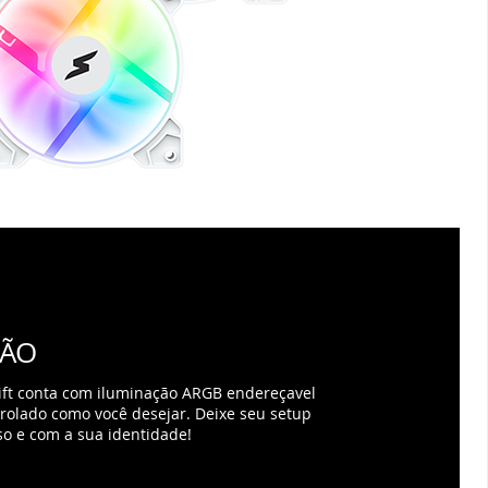
ÇÃO
ft conta com iluminação ARGB endereçavel
rolado como você desejar. Deixe seu setup
so e com a sua identidade!