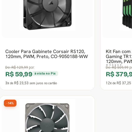
120mm, PWM
B00020
De:
R$ 129,99
por:
De:
R$ 509,99
po
R$ 59,99
R$ 379,
à vista no Pix
3x
R$ 23,53
12x
R$ 37,25
de
sem juros
no cartão
de
-14%
Cooler Para Gabinete Noctua, 120mm,
Grey, NF-P12 Redux-1300