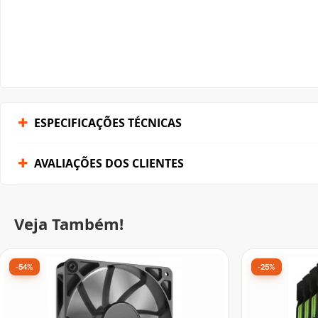
AVALIAÇÕES DOS CLIENTES
Veja Também!
-54%
-25%
Cooler Para Gabinete Corsair RS120,
Kit Fan com
120mm, PWM, Preto, CO-9050188-WW
Gaming TR1