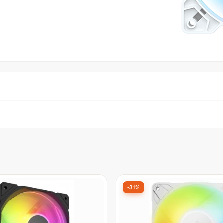
-31%
 3 Unidades Asus TUF
Cooler para Gabinete Arct
20 Reverse Blade, ARGB,
Reverse, ARGB, 120mm, P