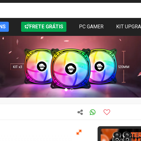
NS
FRETE GRÁTIS
PC GAMER
KIT UPGR
T
Quase acabando
3585
vendidos
Novo
12 meses 