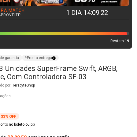
3 Unidades SuperFrame Swift, ARGB,
e, Com Controladora SF-03
do por:
TerabyteShop
iações
33% OFF
nto no boleto ou pix
de
R$ 20,59
sem juros no cartão
O
COMPRAR AGORA