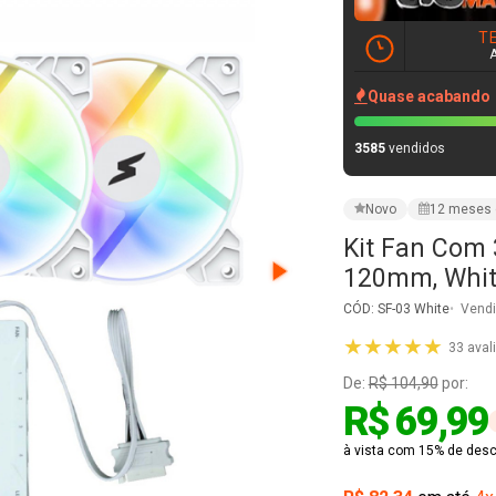
Kit Fan Com 
120mm, Whit
CÓD: SF-03 White
Vendi
★★★★★
33 aval
De:
R$ 104,90
por:
R$ 69,99
à vista com 15% de desco
R$ 82,34
em até
4x
VER PARCELAMENT