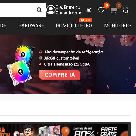
0
0
Olá,
Entre
ou
Cadastre-se
NOVO
ADE
HARDWARE
HOME E ELETRO
MONITORES
ERA MATCH
1 DIA 14:09:21
APROVEITE!
Restam
19
de garantia
Pronta entrega