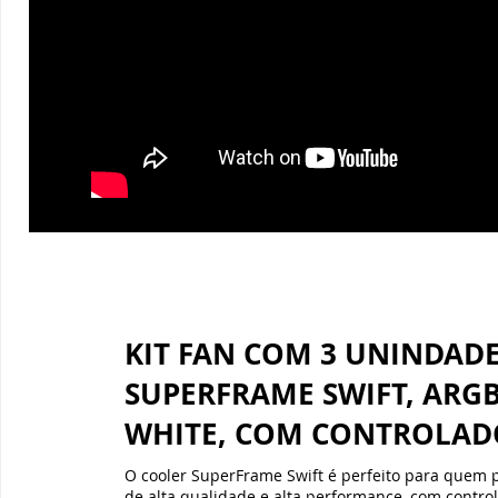
KIT FAN COM 3 UNINDAD
SUPERFRAME SWIFT, ARGB
WHITE, COM CONTROLA
O cooler SuperFrame Swift é perfeito para quem 
de alta qualidade e alta performance, com contro
podendo chegar até 1000+-10% RPM e fluxo máxim