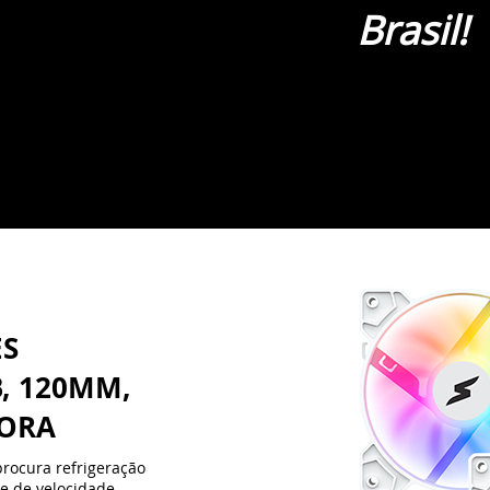
ES
, 120MM,
DORA
procura refrigeração
le de velocidade
o de ar 38.67 CFM.