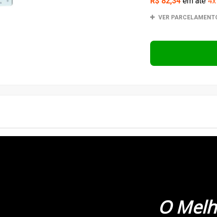
O Melh
Brasil!