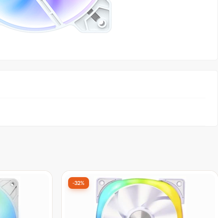
-32%
ic P12 Pro
Cooler Para Gabinete Round5 Jetta
WM, Branco,
White, ARGB, 120mm, PWM, Branco,