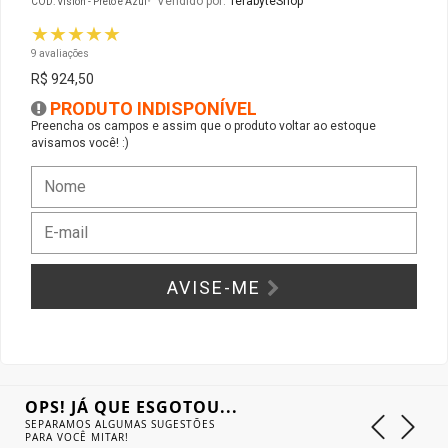
Vendido por:
TerabyteShop
CÓD: Vision - Preto e Azul
★★★★★
Gabinete Liketec
Fonte Thermaltake
9 avaliações
R$ 924,50
Ver Todos
Fontes Diversas
PRODUTO INDISPONÍVEL
Preencha os campos e assim que o produto voltar ao estoque
avisamos você! :)
Ver Todos
AVISE-ME
OPS! JÁ QUE ESGOTOU...
SEPARAMOS ALGUMAS SUGESTÕES
PARA VOCÊ MITAR!