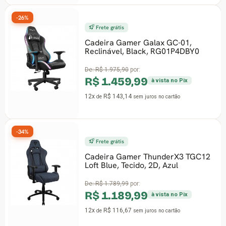
-26%
Frete grátis
Cadeira Gamer Galax GC-01,
Reclinável, Black, RG01P4DBY0
De:
R$ 1.975,90
por:
R$ 1.459,99
à vista no Pix
12x
R$ 143,14
de
sem juros
no cartão
-34%
Frete grátis
Cadeira Gamer ThunderX3 TGC12
Loft Blue, Tecido, 2D, Azul
De:
R$ 1.789,99
por:
R$ 1.189,99
à vista no Pix
12x
R$ 116,67
de
sem juros
no cartão