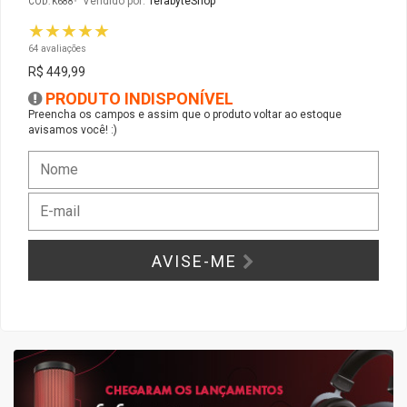
Vendido por:
TerabyteShop
CÓD: K688
★★★★★
Gabinete Liketec
Fonte Thermaltake
64 avaliações
R$ 449,99
Ver Todos
Fontes Diversas
PRODUTO INDISPONÍVEL
Preencha os campos e assim que o produto voltar ao estoque
avisamos você! :)
Ver Todos
AVISE-ME