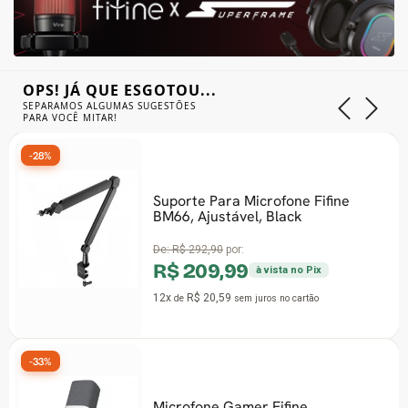
OPS! JÁ QUE ESGOTOU...
SEPARAMOS ALGUMAS SUGESTÕES
PARA VOCÊ MITAR!
-28%
Suporte Para Microfone Fifine
BM66, Ajustável, Black
De:
R$ 292,90
por:
R$ 209,99
à vista no Pix
12x
R$ 20,59
de
sem juros
no cartão
-33%
Microfone Gamer Fifine