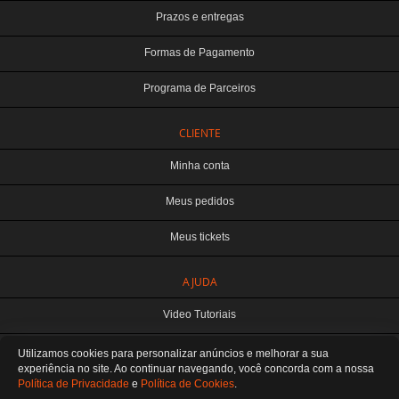
Prazos e entregas
Formas de Pagamento
Programa de Parceiros
CLIENTE
Minha conta
Meus pedidos
Meus tickets
TERABYTE ATACADO E VAREJO DE PRODUTOS DE INFORMATICA LTDA
AJUDA
CNPJ: 07.993.973/0001-18 | Curitiba-PR
Este site é protegido por reCAPTCHA e a
Política de Privacidade
e os
Termos de
Video Tutoriais
Serviço
do Google se aplicam.
ATENDIMENTO
Manuseio do Produto
Utilizamos cookies para personalizar anúncios e melhorar a sua
De segunda a sexta das 8:30 às 12H / 13H às 18H
SOMOS E-COMMERCE - NÃO TEMOS ATENDIMENTO LOCAL
experiência no site. Ao continuar navegando, você concorda
com a nossa
Política de Privacidade
e
Política de Cookies
.
Fale Conosco
Preferências de cookies