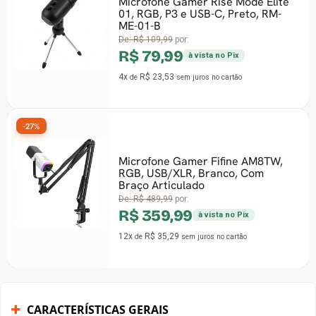
Microfone Gamer Rise Mode Elite
01, RGB, P3 e USB-C, Preto, RM-
ME-01-B
De:
R$ 109,99
por:
R$ 79,99
à vista no Pix
4x
R$ 23,53
de
sem juros
no cartão
-27%
Microfone Gamer Fifine AM8TW,
RGB, USB/XLR, Branco, Com
Braço Articulado
De:
R$ 489,99
por:
R$ 359,99
à vista no Pix
12x
R$ 35,29
de
sem juros
no cartão
CARACTERÍSTICAS GERAIS