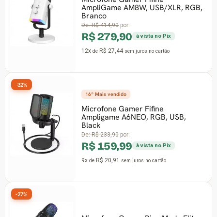
AmpliGame AM8W, USB/XLR, RGB,
Branco
De:
R$ 414,90
por:
R$ 279,90
à vista no Pix
12x
R$ 27,44
de
sem juros
no cartão
-32%
16º Mais vendido
Microfone Gamer Fifine
Ampligame A6NEO, RGB, USB,
Black
De:
R$ 233,90
por:
R$ 159,99
à vista no Pix
9x
R$ 20,91
de
sem juros
no cartão
-27%