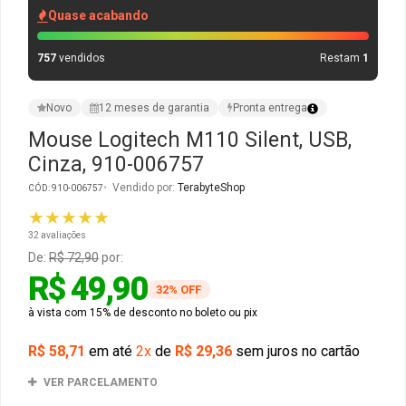
Quase acabando
Gabinete Liketec
Fonte Thermaltake
757
vendidos
Restam
1
Ver Todos
Fontes Diversas
Novo
12 meses de garantia
Pronta entrega
Ver Todos
Mouse Logitech M110 Silent, USB,
Cinza, 910-006757
Vendido por:
TerabyteShop
CÓD: 910-006757
★★★★★
32 avaliações
De:
R$ 72,90
por:
R$ 49,90
32% OFF
à vista com 15% de desconto no boleto ou pix
R$ 58,71
em até
2x
de
R$ 29,36
sem juros no cartão
VER PARCELAMENTO