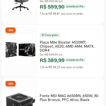
WKPR2DG
De:
R$ 999,90
por:
R$ 599,90
à vista no Pix
12x
R$ 58,81
de
sem juros
no cartão
Frete grátis
Placa Mãe Biostar A520MT,
-46%
Chipset, A520, AMD AM4, MATX,
DDR4
De:
R$ 599,99
por:
R$ 389,99
à vista no Pix
12x
R$ 38,23
de
sem juros
no cartão
Fonte MSI MAG A650BN, 650W, 80
Plus Bronze, PFC Ativo, Black