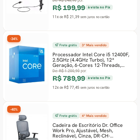
De:
R$ 248,90
por:
R$ 199,99
à vista no Pix
11x
R$ 21,39
de
sem juros
no cartão
-29%
Frete grátis
3º Mais vendido
Processador Intel Core i5 12400F,
2.5GHz (4.4GHz Turbo), 12ª
Geração, 6-Cores 12-Threads,
LGA 1700, Com C
De:
R$ 1.200,90
por:
R$ 789,99
à vista no Pix
12x
R$ 77,45
de
sem juros
no cartão
Frete grátis
4º Mais vendido
-37%
Cadeira de Escritório Dr. Office
Work Pro, Ajustável, Mesh,
Reclinável, Cinza, DR-CH-