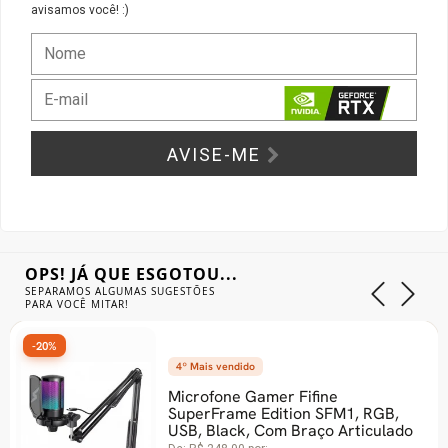
avisamos você! :)
Gabinete Liketec
Fonte Thermaltake
Ver Todos
Fontes Diversas
Ver Todos
AVISE-ME
OPS! JÁ QUE ESGOTOU...
SEPARAMOS ALGUMAS SUGESTÕES
PARA VOCÊ MITAR!
-35%
4º Mais vendido
Microfone Gamer Fifine
SuperFrame Edition SFM1, RGB,
USB, Black, Com Braço Articulado