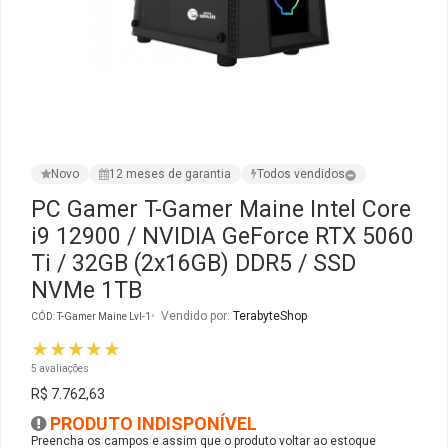
Ver Todos
Monitor Acer
SuperFrame
Gabinete Lian Li
Fonte Aerocool
Joystick e Controle
Gamdias
Monitor MSI
Suportes Monitores
Gabinete NZXT
Fonte Gigabyte
WebCam
Ver Todos
Monitor AOC
Ver Todos
Gabinete Cooler Master
Fonte Deepcool
Energia
Novo
12 meses de garantia
Todos vendidos
Monitor Gigabyte
Gabinete Corsair
Fonte ASRock
Conectividade
PC Gamer T-Gamer Maine Intel Core
i9 12900 / NVIDIA GeForce RTX 5060
Monitor LG
Gabinete Cougar
Fonte Duex
Armazenamento
Ti / 32GB (2x16GB) DDR5 / SSD
NVMe 1TB
Monitor Samsung
Gabinete Hyte
Fonte Gamdias
Cabos e Adaptadores
Vendido por:
TerabyteShop
CÓD: T-Gamer Maine Lvl-1
Suporte para Monitor
Gabinete Gamdias
Fonte Gamemax
Ver Todos
★★★★★
5 avaliações
Ver Todos
Gabinete Gamemax
Fonte Redragon
R$ 7.762,63
PRODUTO INDISPONÍVEL
Preencha os campos e assim que o produto voltar ao estoque
Gabinete Redragon
Fonte Super Flower