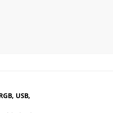
GB, USB,
oz nítida, adequado para
Skype, FaceTime, jogos, MSN,
ofone pode ser ajustado em 360
e instalação de drivers, fácil
ione para desligar a luz de
ssione novamente para ligar a
.