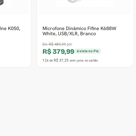
12x
R$ 27,44
de
sem juros
no cartão