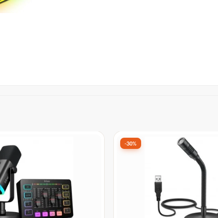
-33%
o
Gamer Fifine AM8T, RGB,
Microfone Gamer Fifine A
reto, Com Braço Articulado
AM8W, USB/XLR, RGB, Bra
or:
De:
R$ 414,90
por:
99
R$ 279,90
à vista no Pix
à vista no Pix