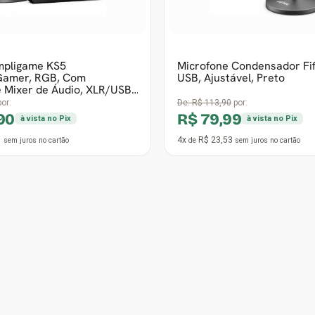
9
12x
R$ 27,44
sem juros
no cartão
de
sem juros
no cartão