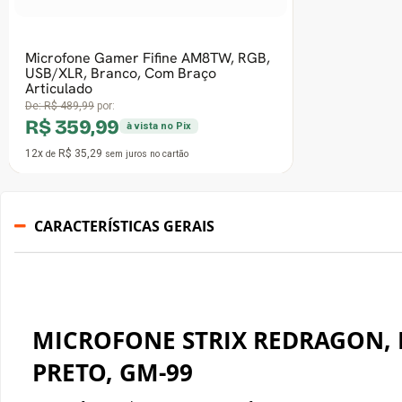
CARACTERÍSTICAS GERAIS
MICROFONE STRIX REDRAGON, R
PRETO, GM-99
O microfone Redragon Stix GM-99 oferece gravação suave e v
podcast, chat, gravação de voz, podcasting, YouTube, Twitch, 
etc.
O suporte iluminado RGB é compacto e fácil de transportar.
Portátil e durável; O formato flexível do tubo macio do micr
graus
Placa de som integrada ao seu computador, sem necessidade d
de instalar, compatível com Windows (7, 8 e 10)
Botão para ligar/desligar o microfone e a luz de fundo, press
fundo, desligue a função do microfone ao mesmo tempo, pre
luz de fundo e ligue a função do microfone ao mesmo tempo