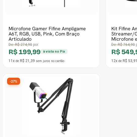
11x
R$ 21,39
12x
R$ 35,2
de
sem juros
no cartão
de
-26%
Microfone Gamer Fifine Ampligame
A6T, RGB, USB, White, Com Braço
Articulado
De:
R$ 268,90
por:
R$ 199,99
à vista no Pix
11x
R$ 21,39
de
sem juros
no cartão