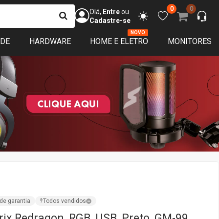
0
0
Olá,
Entre
ou
Cadastre-se
NOVO
ADE
HARDWARE
HOME E ELETRO
MONITORES
de garantia
Todos vendidos
rix Redragon, RGB, USB, Preto, GM-99
r:
TerabyteShop
ação
ISPONÍVEL
sim que o produto voltar ao estoque avisamos você! :)