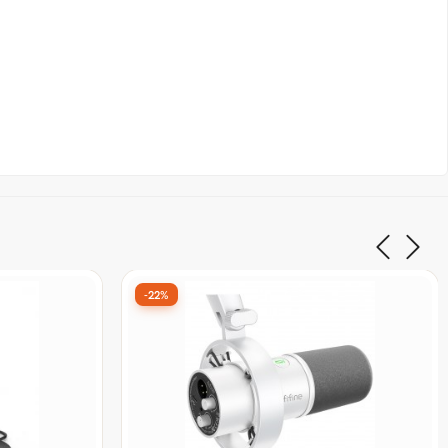
-28%
mpliGame
Microfone Gamer Fifine AmpliGame
nco
AM6, Condensador, RGB, USB, Preto
De:
R$ 386,90
por:
R$ 279,90
à vista no Pix