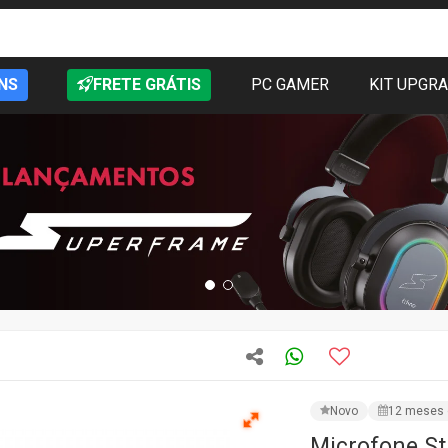
NS
FRETE GRÁTIS
PC GAMER
KIT UPGR
Novo
12 meses 
Microfone St
CÓD: GM-99
Vendido po
★★★★★
1 avali
R$ 146,65
PRODUTO IND
Preencha os campos e as