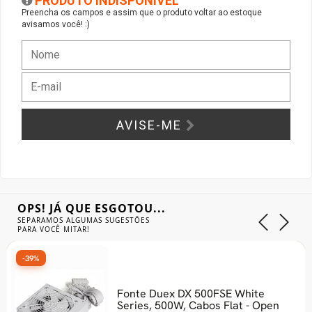
PRODUTO INDISPONÍVEL
Preencha os campos e assim que o produto voltar ao estoque
avisamos você! :)
Gabinete Liketec
Fonte Thermaltake
Ver Todos
Fontes Diversas
Ver Todos
AVISE-ME
OPS! JÁ QUE ESGOTOU...
SEPARAMOS ALGUMAS SUGESTÕES
PARA VOCÊ MITAR!
-39%
Fonte Duex DX 500FSE White
Series, 500W, Cabos Flat - Open