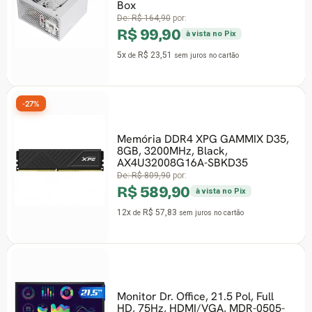
Box
De:
R$ 164,90
por:
R$ 99,90
à vista no Pix
5x
R$ 23,51
de
sem juros
no cartão
-27%
Memória DDR4 XPG GAMMIX D35,
8GB, 3200MHz, Black,
AX4U32008G16A-SBKD35
De:
R$ 809,90
por:
R$ 589,90
à vista no Pix
12x
R$ 57,83
de
sem juros
no cartão
Monitor Dr. Office, 21.5 Pol, Full
HD, 75Hz, HDMI/VGA, MDR-0505-