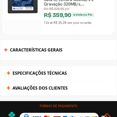
Gravação 320MB/s,
PBE240GS25SSDR
De:
R$ 325,90
por:
R$ 359,90
à vista no Pix
12x
R$ 35,28
de
sem juros
no cartão
CARACTERÍSTICAS GERAIS
ESPECIFICAÇÕES TÉCNICAS
AVALIAÇÕES DOS CLIENTES
FORMAS DE PAGAMENTO