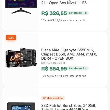
21 - Open Box Nível 1 - ES
R$ 326,65
à vista no Pix
12x
R$ 32,02
de
sem juros
no cartão
-32%
Placa Mãe Gigabyte B550M K,
Chipset B550, AMD AM4, mATX,
DDR4 - OPEN BOX
De:
R$ 815,90
por:
R$ 554,99
à vista no Pix
12x
R$ 54,41
de
sem juros
no cartão
3º Mais vendido
SSD Patriot Burst Elite, 240GB,
Sata III, Leitura 450MB/s e