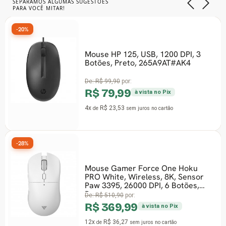
SEPARAMOS ALGUMAS SUGESTÕES
PARA VOCÊ MITAR!
-20%
Mouse HP 125, USB, 1200 DPI, 3
Botões, Preto, 265A9AT#AK4
De:
R$ 99,90
por:
R$ 79,99
à vista no Pix
4x
R$ 23,53
de
sem juros
no cartão
-28%
Mouse Gamer Force One Hoku
PRO White, Wireless, 8K, Sensor
Paw 3395, 26000 DPI, 6 Botões,
Branco
De:
R$ 510,90
por:
R$ 369,99
à vista no Pix
12x
R$ 36,27
de
sem juros
no cartão