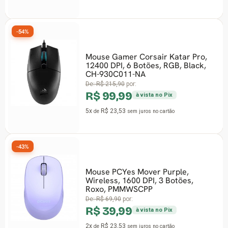
-54%
Mouse Gamer Corsair Katar Pro,
12400 DPI, 6 Botões, RGB, Black,
CH-930C011-NA
De:
R$ 215,90
por:
R$ 99,99
à vista no Pix
5x
R$ 23,53
de
sem juros
no cartão
-43%
Mouse PCYes Mover Purple,
Wireless, 1600 DPI, 3 Botões,
Roxo, PMMWSCPP
De:
R$ 69,90
por:
R$ 39,99
à vista no Pix
2x
R$ 23,53
de
sem juros
no cartão