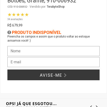
Botões, Grafite, 910-006932
Vendido por:
TerabyteShop
CÓD: 910-006932
Gabinete Liketec
Fonte Thermaltake
★★★★★
34 avaliações
Ver Todos
Fontes Diversas
R$ 679,99
PRODUTO INDISPONÍVEL
Ver Todos
Preencha os campos e assim que o produto voltar ao estoque
avisamos você! :)
AVISE-ME
OPS! JÁ QUE ESGOTOU...