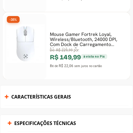
-35%
Mouse Gamer Fortrek Loyal,
Wireless/Bluetooth, 24000 DPI,
Com Dock de Carregamento
Magnético, Branco
De:
R$ 229,99
por:
R$ 149,99
à vista no Pix
8x
R$ 22,06
de
sem juros
no cartão
CARACTERÍSTICAS GERAIS
ESPECIFICAÇÕES TÉCNICAS