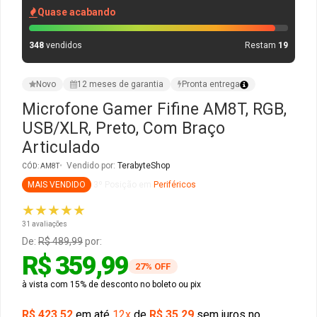
Quase acabando
Gabinete Liketec
Fonte Thermaltake
348
vendidos
Restam
19
Ver Todos
Fontes Diversas
Novo
12 meses de garantia
Pronta entrega
Ver Todos
Microfone Gamer Fifine AM8T, RGB,
USB/XLR, Preto, Com Braço
Articulado
Vendido por:
TerabyteShop
CÓD: AM8T
MAIS VENDIDO
3º Posição em
Periféricos
★★★★★
31 avaliações
De:
R$ 489,99
por:
R$ 359,99
27% OFF
à vista com 15% de desconto no boleto ou pix
R$ 423,52
em até
12x
de
R$ 35,29
sem juros no