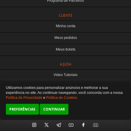
Programa de Parceiros
CLIENTE
Minha conta
Meus pedidos
Meus tickets
TERABYTE ATACADO E VAREJO DE PRODUTOS DE INFORMATICA LTDA
AJUDA
CNPJ: 07.993.973/0001-18 | Curitiba-PR
Este site é protegido por reCAPTCHA e a
Política de Privacidade
e os
Termos de
Video Tutoriais
Serviço
do Google se aplicam.
ATENDIMENTO
Manuseio do Produto
Utilizamos cookies para personalizar anúncios e melhorar a sua
De segunda a sexta das 8:30 às 12H / 13H às 18H
SOMOS E-COMMERCE - NÃO TEMOS ATENDIMENTO LOCAL
experiência no site. Ao continuar navegando, você concorda
com a nossa
Política de Privacidade
e
Política de Cookies
.
Fale Conosco
Preferências de cookies
PREFERÊNCIAS
CONTINUAR
SIGA-NOS