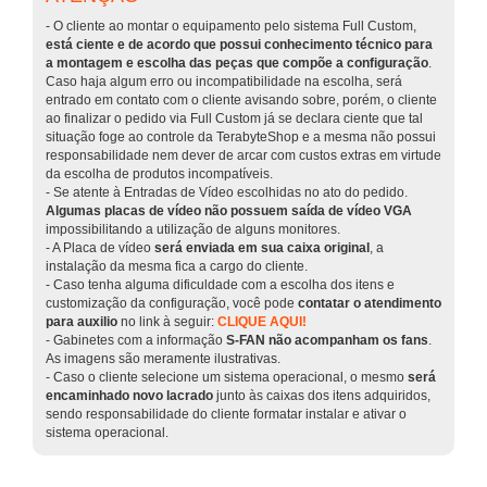
- O cliente ao montar o equipamento pelo sistema Full Custom,
está ciente e de acordo que possui conhecimento técnico para
a montagem e escolha das peças que compõe a configuração
.
Caso haja algum erro ou incompatibilidade na escolha, será
entrado em contato com o cliente avisando sobre, porém, o cliente
ao finalizar o pedido via Full Custom já se declara ciente que tal
situação foge ao controle da TerabyteShop e a mesma não possui
responsabilidade nem dever de arcar com custos extras em virtude
da escolha de produtos incompatíveis.
- Se atente à Entradas de Vídeo escolhidas no ato do pedido.
Algumas placas de vídeo não possuem saída de vídeo VGA
impossibilitando a utilização de alguns monitores.
- A Placa de vídeo
será enviada em sua caixa original
, a
instalação da mesma fica a cargo do cliente.
- Caso tenha alguma dificuldade com a escolha dos itens e
customização da configuração, você pode
contatar o atendimento
para auxilio
no link à seguir:
CLIQUE AQUI!
- Gabinetes com a informação
S-FAN não acompanham os fans
.
As imagens são meramente ilustrativas.
- Caso o cliente selecione um sistema operacional, o mesmo
será
encaminhado novo lacrado
junto às caixas dos itens adquiridos,
sendo responsabilidade do cliente formatar instalar e ativar o
sistema operacional.