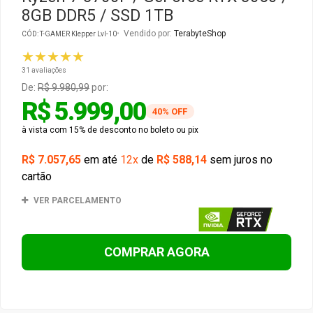
8GB DDR5 / SSD 1TB
Gabinete Liketec
Fonte Thermaltake
Vendido por:
TerabyteShop
CÓD: T-GAMER Klepper Lvl-10
★★★★★
Ver Todos
Fontes Diversas
31 avaliações
De:
R$ 9.980,99
por:
R$ 5.999,00
Ver Todos
40% OFF
à vista com 15% de desconto no boleto ou pix
R$ 7.057,65
em até
12x
de
R$ 588,14
sem juros no
cartão
VER PARCELAMENTO
COMPRAR AGORA