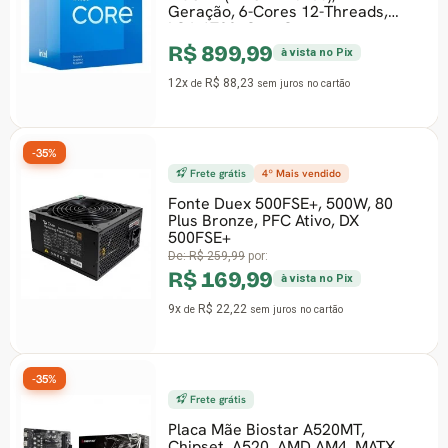
Geração, 6-Cores 12-Threads,
LGA 1700, Com C
R$ 899,99
à vista no Pix
12x
R$ 88,23
de
sem juros
no cartão
-35%
Frete grátis
4º Mais vendido
Fonte Duex 500FSE+, 500W, 80
-26
Plus Bronze, PFC Ativo, DX
500FSE+
De:
R$ 259,99
por:
R$ 169,99
à vista no Pix
9x
R$ 22,22
de
sem juros
no cartão
-35%
Frete grátis
Placa Mãe Biostar A520MT,
Chipset, A520, AMD AM4, MATX,