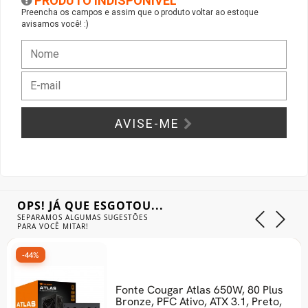
PRODUTO INDISPONÍVEL
Preencha os campos e assim que o produto voltar ao estoque
avisamos você! :)
Gabinete Liketec
Fonte Thermaltake
Ver Todos
Fontes Diversas
Ver Todos
AVISE-ME
OPS! JÁ QUE ESGOTOU...
SEPARAMOS ALGUMAS SUGESTÕES
PARA VOCÊ MITAR!
-44%
-31
Fonte Cougar Atlas 650W, 80 Plus
Bronze, PFC Ativo, ATX 3.1, Preto,