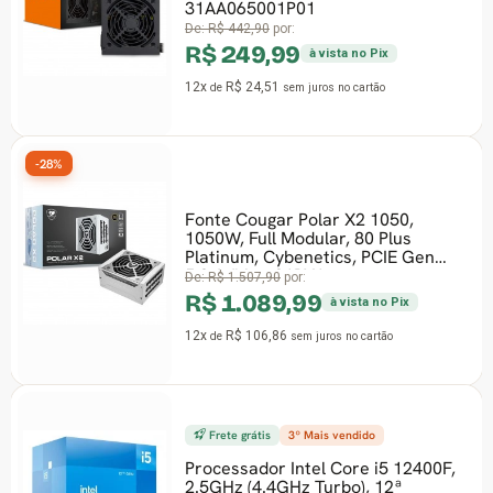
31AA065001P01
De:
R$ 442,90
por:
R$ 249,99
à vista no Pix
12x
R$ 24,51
de
sem juros
no cartão
-28%
-26
Fonte Cougar Polar X2 1050,
1050W, Full Modular, 80 Plus
Platinum, Cybenetics, PCIE Gen
5.0, White, 31PX1
De:
R$ 1.507,90
por:
R$ 1.089,99
à vista no Pix
12x
R$ 106,86
de
sem juros
no cartão
Frete grátis
3º Mais vendido
-23
Processador Intel Core i5 12400F,
2.5GHz (4.4GHz Turbo), 12ª