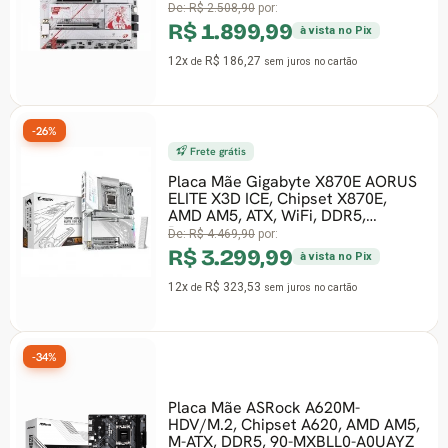
De:
R$ 2.508,90
por:
R$ 1.899,99
à vista no Pix
12x
R$ 186,27
de
sem juros
no cartão
-26%
Frete grátis
Placa Mãe Gigabyte X870E AORUS
ELITE X3D ICE, Chipset X870E,
AMD AM5, ATX, WiFi, DDR5,
Branco
De:
R$ 4.469,90
por:
R$ 3.299,99
à vista no Pix
12x
R$ 323,53
de
sem juros
no cartão
-34%
Placa Mãe ASRock A620M-
HDV/M.2, Chipset A620, AMD AM5,
M-ATX, DDR5, 90-MXBLL0-A0UAYZ