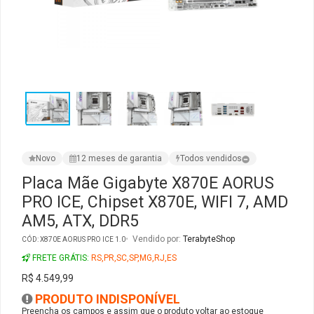
Ver Todos
Monitor Acer
SuperFrame
Gabinete Lian Li
Fonte Aerocool
Joystick e Controle
Gamdias
Monitor MSI
Suportes Monitores
Gabinete NZXT
Fonte Gigabyte
WebCam
Ver Todos
Monitor AOC
Ver Todos
Gabinete Cooler Master
Fonte Deepcool
Energia
Monitor Gigabyte
Gabinete Corsair
Fonte ASRock
Conectividade
Novo
12 meses de garantia
Todos vendidos
Monitor LG
Gabinete Cougar
Fonte Duex
Armazenamento
Placa Mãe Gigabyte X870E AORUS
PRO ICE, Chipset X870E, WIFI 7, AMD
Monitor Samsung
Gabinete Hyte
Fonte Gamdias
Cabos e Adaptadores
AM5, ATX, DDR5
Suporte para Monitor
Gabinete Gamdias
Fonte Gamemax
Ver Todos
Vendido por:
TerabyteShop
CÓD: X870E AORUS PRO ICE 1.0
FRETE GRÁTIS:
RS,PR,SC,SP,MG,RJ,ES
Ver Todos
Gabinete Gamemax
Fonte Redragon
R$ 4.549,99
PRODUTO INDISPONÍVEL
Gabinete Redragon
Fonte Super Flower
Preencha os campos e assim que o produto voltar ao estoque