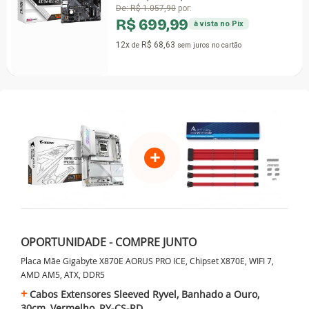
De:
R$ 1.057,90
por:
R$ 699,99
à vista no Pix
12x
R$ 68,63
de
sem juros
no cartão
+
OPORTUNIDADE - COMPRE JUNTO
Placa Mãe Gigabyte X870E AORUS PRO ICE, Chipset X870E, WIFI 7,
AMD AM5, ATX, DDR5
Cabos Extensores Sleeved Ryvel, Banhado a Ouro,
30cm, Vermelho, RY-CS-RD