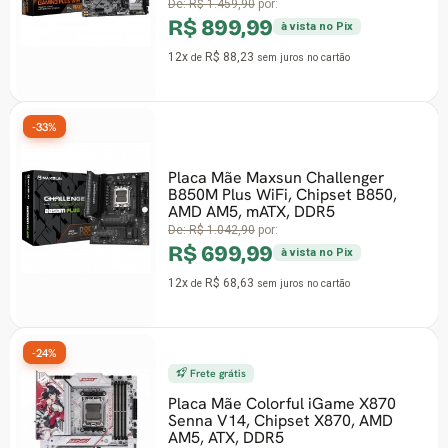
De:
R$ 1.459,90
por:
R$ 899,99
à vista no Pix
12x
R$ 88,23
de
sem juros
no cartão
-33%
Placa Mãe Maxsun Challenger
B850M Plus WiFi, Chipset B850,
AMD AM5, mATX, DDR5
De:
R$ 1.042,90
por:
R$ 699,99
à vista no Pix
12x
R$ 68,63
de
sem juros
no cartão
-24%
Frete grátis
Placa Mãe Colorful iGame X870
Senna V14, Chipset X870, AMD
AM5, ATX, DDR5