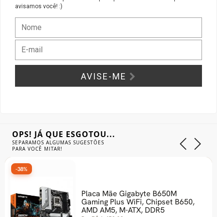
avisamos você! :)
Gabinete Liketec
Fonte Thermaltake
Ver Todos
Fontes Diversas
Ver Todos
AVISE-ME
OPS! JÁ QUE ESGOTOU...
SEPARAMOS ALGUMAS SUGESTÕES
PARA VOCÊ MITAR!
-38%
Placa Mãe Gigabyte B650M
Gaming Plus WiFi, Chipset B650,
AMD AM5, M-ATX, DDR5