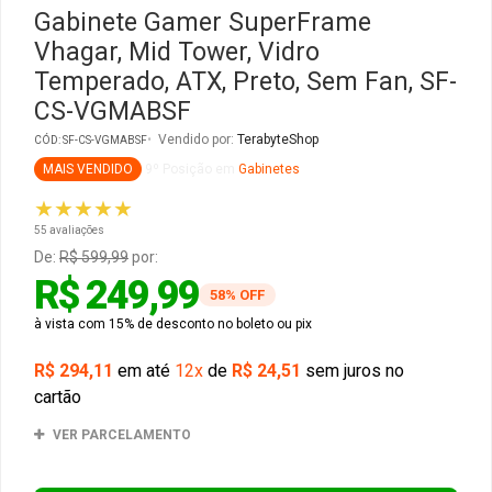
Gabinete Gamer SuperFrame
Vhagar, Mid Tower, Vidro
Gabinete Liketec
Fonte Thermaltake
Temperado, ATX, Preto, Sem Fan, SF-
CS-VGMABSF
Ver Todos
Fontes Diversas
Vendido por:
TerabyteShop
CÓD: SF-CS-VGMABSF
Ver Todos
MAIS VENDIDO
9º Posição em
Gabinetes
★★★★★
55 avaliações
De:
R$ 599,99
por:
R$ 249,99
58% OFF
à vista com 15% de desconto no boleto ou pix
R$ 294,11
em até
12x
de
R$ 24,51
sem juros no
cartão
VER PARCELAMENTO