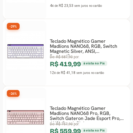
4x
R$ 23,53
de
sem juros
no cartão
-29%
Teclado Magnético Gamer
Madlions NANO68, RGB, Switch
Magnetic Silver, ANSI,
Branco/Roxo
De:
R$ 587,90
por:
R$ 419,99
à vista no Pix
12x
R$ 41,18
de
sem juros
no cartão
-26%
Teclado Magnético Gamer
Madlions NANO68 Pro, RGB,
Switch Gateron Jade Esport Pro,
ANSI, Peach Pink
De:
R$ 757,90
por:
R$ 559,99
à vista no Pix