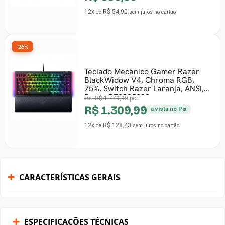
12x
R$ 54,90
de
sem juros
no cartão
-26%
Teclado Mecânico Gamer Razer
BlackWidow V4, Chroma RGB,
75%, Switch Razer Laranja, ANSI,
Preto, RZ0305000
De:
R$ 1.779,90
por:
R$ 1.309,99
à vista no Pix
12x
R$ 128,43
de
sem juros
no cartão
CARACTERÍSTICAS GERAIS
ESPECIFICAÇÕES TÉCNICAS