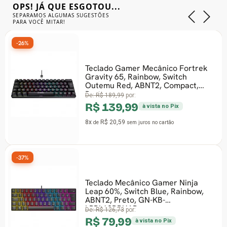
OPS! JÁ QUE ESGOTOU...
SEPARAMOS ALGUMAS SUGESTÕES
PARA VOCÊ MITAR!
-26%
Teclado Gamer Mecânico Fortrek
Gravity 65, Rainbow, Switch
Outemu Red, ABNT2, Compact,
Preto
De:
R$ 189,99
por:
R$ 139,99
à vista no Pix
8x
R$ 20,59
de
sem juros
no cartão
-37%
Teclado Mecânico Gamer Ninja
Leap 60%, Switch Blue, Rainbow,
ABNT2, Preto, GN-KB-
LPBL60BBUAB
De:
R$ 126,73
por:
R$ 79,99
à vista no Pix