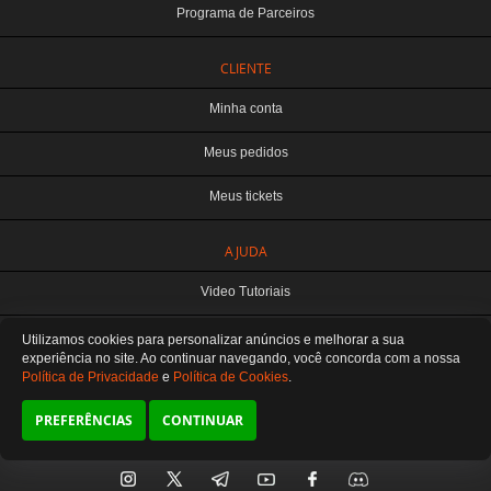
Programa de Parceiros
CLIENTE
Minha conta
Meus pedidos
Meus tickets
TERABYTE ATACADO E VAREJO DE PRODUTOS DE INFORMATICA LTDA
AJUDA
CNPJ: 07.993.973/0001-18 | Curitiba-PR
Este site é protegido por reCAPTCHA e a
Política de Privacidade
e os
Termos de
Video Tutoriais
Serviço
do Google se aplicam.
ATENDIMENTO
Manuseio do Produto
Utilizamos cookies para personalizar anúncios e melhorar a sua
De segunda a sexta das 8:30 às 12H / 13H às 18H
SOMOS E-COMMERCE - NÃO TEMOS ATENDIMENTO LOCAL
experiência no site. Ao continuar navegando, você concorda
com a nossa
Política de Privacidade
e
Política de Cookies
.
Fale Conosco
Preferências de cookies
PREFERÊNCIAS
CONTINUAR
SIGA-NOS