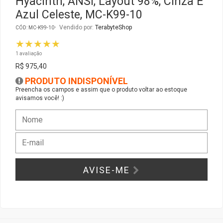
Hyacinth, ANSI, Layout 98%, Cinza E
Azul Celeste, MC-K99-10
Gabinete Liketec
Fonte Thermaltake
Vendido por:
TerabyteShop
CÓD: MC-K99-10
★★★★★
Ver Todos
Fontes Diversas
1 avaliação
R$ 975,40
Ver Todos
PRODUTO INDISPONÍVEL
Preencha os campos e assim que o produto voltar ao estoque
avisamos você! :)
AVISE-ME