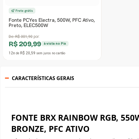
CARACTERÍSTICAS GERAIS
FONTE BRX RAINBOW RGB, 550W
BRONZE, PFC ATIVO
A fonte de alimentação BRX Rainbow é uma escolha confiável 
eficiente para o seu sistema. Com uma potência de 500W, é 
energéticas de uma variedade de componentes, proporcio
consistente e confiável.