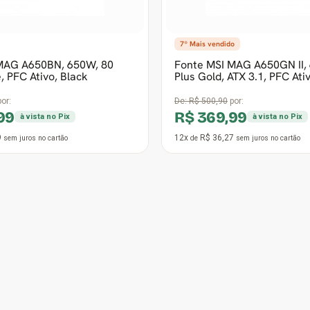
2
12x
R$ 125,49
sem juros
no cartão
de
sem juros
no cartão