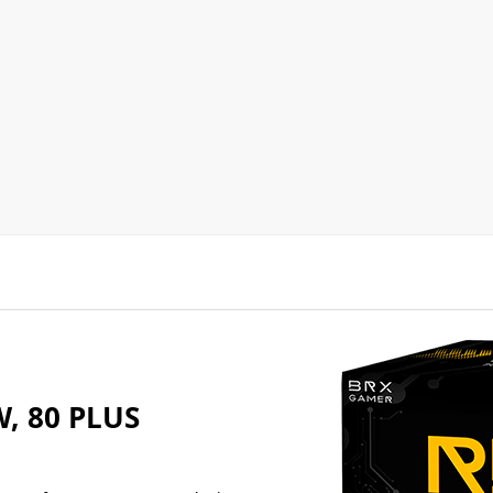
, 80 PLUS
para fornecer energia estável e
capaz de lidar com as demandas
nando um desempenho