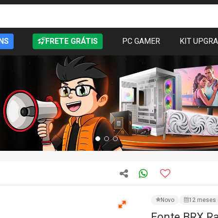
NS
FRETE GRÁTIS
PC GAMER
KIT UPGR
Novo
12 meses 
Fonte BRX Ra
Ativo, RB55
CÓD: RB550W
Vendido 
FRETE GRÁTIS:
RS,PR,
★★★★★
31 aval
R$ 199,53
PRODUTO IND