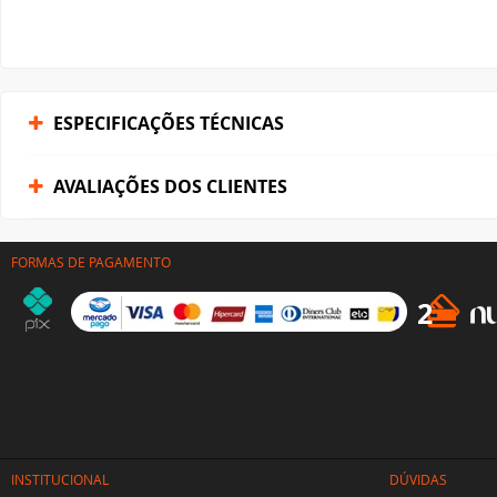
FORMAS DE PAGAMENTO
INSTITUCIONAL
DÚVIDAS
Quem somos
Como comprar
Termos e Condições de Venda
Prazos e entre
Política de Troca e Devoluções
Formas de Pa
Política de Segurança e Privacidade
Programa de P
Política de Cookies
Prêmios TerabyteShop