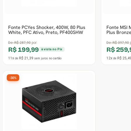
12x
R$ 58,82
12x
R$ 94,1
de
sem juros
no cartão
de
-30%
Frete grátis
Fonte Duex DX600FSE, 600W, Bivolt,
PFC Ativo, Black
De:
R$ 199,99
por:
R$ 139,99
à vista no Pix
8x
R$ 20,59
de
sem juros
no cartão