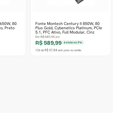
12x
R$ 82,35
de
sem juros
no cartão