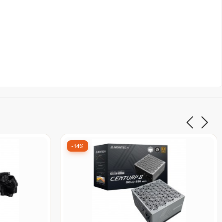
-32%
000W,
Fonte FSP Vita GM 850W, 80 Plus
Full
Gold, Cybenetics Gold, PFC Ativo, ATX
294-BR
3.1, PCIe 5.1, Full Modular, PPA850
De:
R$ 1.228,90
por:
R$ 839,99
ix
à vista no Pix