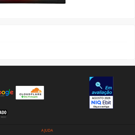
AJUDA
Video Tutoriais
Manuseio do Produto
Fale Conosco