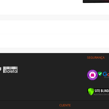
SEGURANÇA
CLIENTE
Minha conta
gas
Meus pedidos
gamento
Meus tickets
arceiros
SIGA-NOS