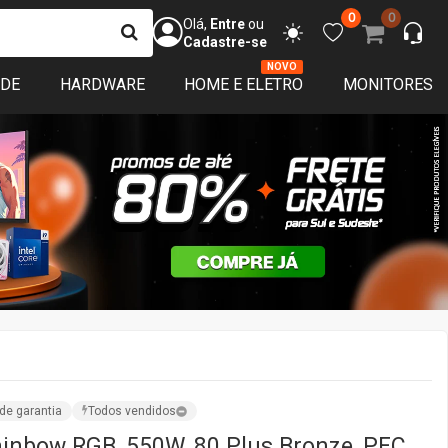
0
0
Olá,
Entre
ou
Cadastre-se
NOVO
ADE
HARDWARE
HOME E ELETRO
MONITORES
de garantia
Todos vendidos
inbow RGB, 550W, 80 Plus Bronze, PFC
0W
por:
TerabyteShop
SC,SP,MG,RJ,ES
iações
ISPONÍVEL