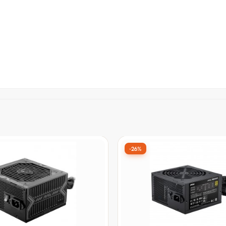
-27%
Frete grátis
 Pulse Pro White, 1200W,
Fonte Corsair RM1000e, 1
Platinum, TecLab, ATX 3.1,
Cybenetics Gold, PCIe 5.1, 
FC Ativo, Full Modul
Modular, Branco, CP-9020
9
por:
De:
R$ 1.748,90
por:
99
R$ 1.279,99
à vista no Pix
à vista no P