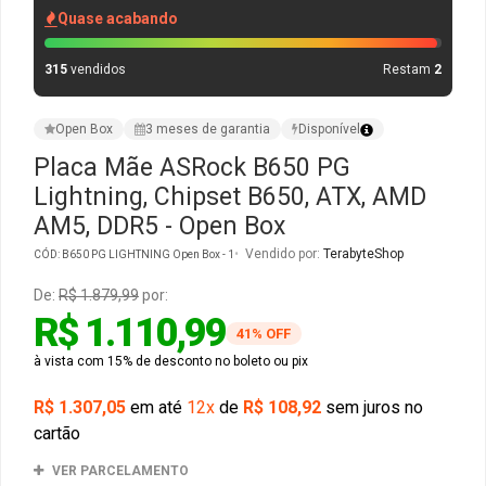
Quase acabando
Gabinete Liketec
Fonte Thermaltake
315
vendidos
Restam
2
Ver Todos
Fontes Diversas
Open Box
3 meses de garantia
Disponível
Ver Todos
Placa Mãe ASRock B650 PG
Lightning, Chipset B650, ATX, AMD
AM5, DDR5 - Open Box
Vendido por:
TerabyteShop
CÓD: B650 PG LIGHTNING Open Box - 1
De:
R$ 1.879,99
por:
R$ 1.110,99
41% OFF
à vista com 15% de desconto no boleto ou pix
R$ 1.307,05
em até
12x
de
R$ 108,92
sem juros no
cartão
VER PARCELAMENTO