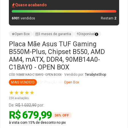
Quase acabando
Gabinete Liketec
Fonte Thermaltake
6901
vendidos
Restam
2
Ver Todos
Fontes Diversas
Open Box
3 meses de garantia
Disponível
Ver Todos
Placa Mãe Asus TUF Gaming
B550M-Plus, Chipset B550, AMD
AM4, mATX, DDR4, 90MB14A0-
C1BAY0 - OPEN BOX
Vendido por:
TerabyteShop
CÓD: 90MB14A0-C1BAY0 - OPEN BOXX
MAIS VENDIDO
10º Posição em
Open Box
★★★★★
234 avaliações
De:
R$ 1.032,90
por:
R$ 679,99
34% OFF
à vista com 15% de desconto no pix