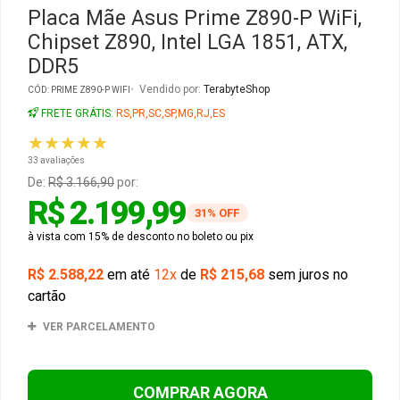
Placa Mãe Asus Prime Z890-P WiFi,
Chipset Z890, Intel LGA 1851, ATX,
Gabinete Liketec
Fonte Thermaltake
DDR5
Ver Todos
Fontes Diversas
Vendido por:
TerabyteShop
CÓD: PRIME Z890-P WIFI
FRETE GRÁTIS:
RS,PR,SC,SP,MG,RJ,ES
Ver Todos
★★★★★
33 avaliações
De:
R$ 3.166,90
por:
R$ 2.199,99
31% OFF
à vista com 15% de desconto no boleto ou pix
R$ 2.588,22
em até
12x
de
R$ 215,68
sem juros no
cartão
VER PARCELAMENTO
COMPRAR AGORA