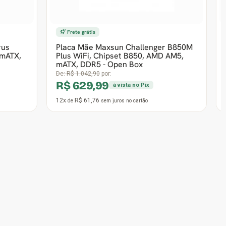
nger B850M
Placa Mãe MSI MPG B550 Gaming Plus,
AMD AM5,
Chipset B550, AMD AM4, ATX, DDR4,
911-7C56-049 - OPEN BOX
De:
R$ 1.383,90
por:
R$ 1.017,99
à vista no Pix
12x
R$ 99,80
de
sem juros
no cartão