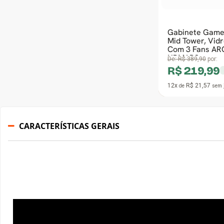
Gabinete Gamer SuperFrame Nebula,
Mid Tower, Vidro Temperado, E-ATX,
Com 3 Fans ARGB, Preto, SF-CS-
NBMAB3
De:
R$ 389,90
por:
R$ 219,99
à vista no Pix
12x
R$ 21,57
de
sem juros
no cartão
CARACTERÍSTICAS GERAIS