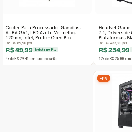
Headset Gamer Havit Gamenote, USB
Placa Mãe 
7.1, Drivers de 53mm, Múltiplas
Elite, Chip
Plataformas, Black/Blue, HV-H2002C
DDR5 - OP
PRO
De:
R$ 456,90
por:
De:
R$ 1.722,9
R$ 254,99
R$ 899,
à vista no Pix
12x
R$ 25,00
12x
R$ 88,2
de
sem juros
no cartão
de
-44%