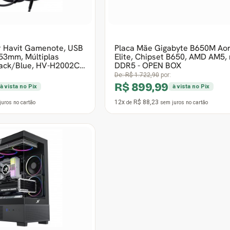
Frete grátis
Gigabyte B650M Aorus
Placa Mãe Maxsun Challe
set B650, AMD AM5, mATX,
Plus WiFi, Chipset B850, 
EN BOX
mATX, DDR5 - Open Box
0
por:
De:
R$ 1.042,90
por:
99
R$ 629,99
à vista no Pix
à vista no Pix
3
12x
R$ 61,76
sem juros
no cartão
de
sem juros
no cartão