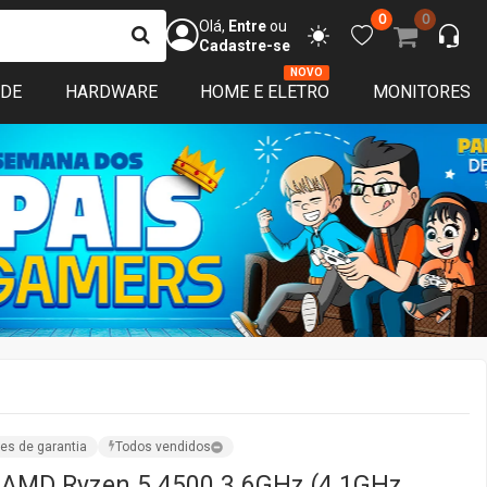
0
0
Olá,
Entre
ou
Cadastre-se
NOVO
ADE
HARDWARE
HOME E ELETRO
MONITORES
es de garantia
Todos vendidos
 AMD Ryzen 5 4500 3.6GHz (4.1GHz