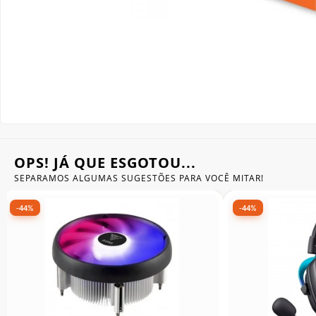
Gabinete Liketec
Fonte Thermaltake
Ver Todos
Fontes Diversas
Ver Todos
OPS! JÁ QUE ESGOTOU...
SEPARAMOS ALGUMAS SUGESTÕES
PARA VOCÊ MITAR!
-44%
-48%