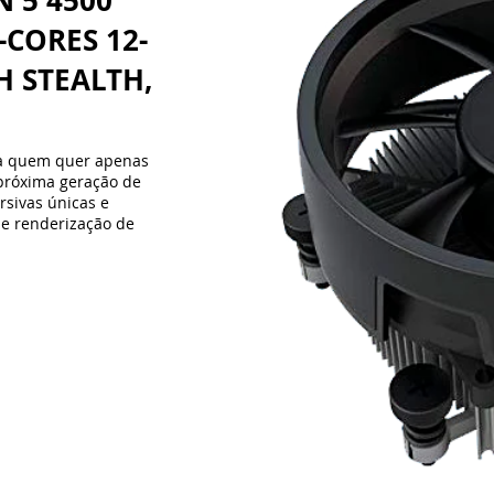
 5 4500
-CORES 12-
H STEALTH,
O
ra quem quer apenas
próxima geração de
rsivas únicas e
e renderização de