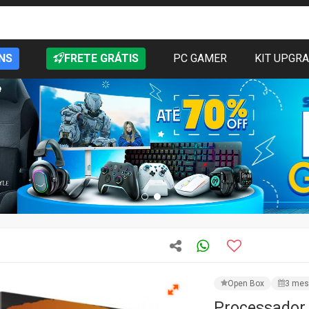
NS
FRETE GRÁTIS
PC GAMER
KIT UPGR
Open Box
3 mes
Processador