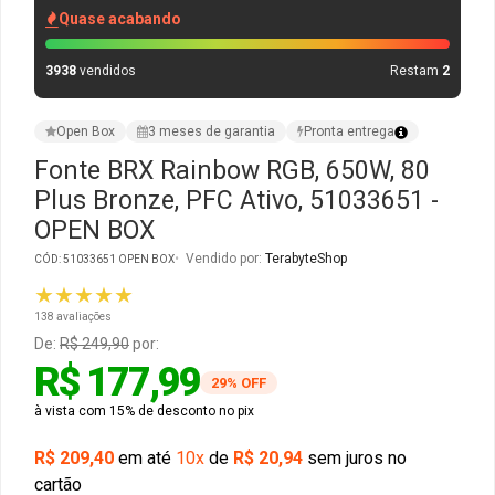
Quase acabando
Gabinete Liketec
Fonte Thermaltake
3938
vendidos
Restam
2
Ver Todos
Fontes Diversas
Open Box
3 meses de garantia
Pronta entrega
Ver Todos
Fonte BRX Rainbow RGB, 650W, 80
Plus Bronze, PFC Ativo, 51033651 -
OPEN BOX
Vendido por:
TerabyteShop
CÓD: 51033651 OPEN BOX
★★★★★
138 avaliações
De:
R$ 249,90
por:
R$ 177,99
29% OFF
à vista com 15% de desconto no pix
R$ 209,40
em até
10x
de
R$ 20,94
sem juros no
cartão