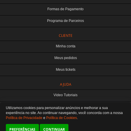
Formas de Pagamento
Programa de Parceiros
CLIENTE
Minha conta
Meus pedidos
Meus tickets
TERABYTE ATACADO E VAREJO DE PRODUTOS DE INFORMATICA LTDA
AJUDA
CNPJ: 07.993.973/0001-18 | Curitiba-PR
Este site é protegido por reCAPTCHA e a
Política de Privacidade
e os
Termos de
Video Tutoriais
Serviço
do Google se aplicam.
ATENDIMENTO
Manuseio do Produto
Utilizamos cookies para personalizar anúncios e melhorar a sua
De segunda a sexta das 8:30 às 12H / 13H às 18H
SOMOS E-COMMERCE - NÃO TEMOS ATENDIMENTO LOCAL
experiência no site. Ao continuar navegando, você concorda
com a nossa
Política de Privacidade
e
Política de Cookies
.
Fale Conosco
Preferências de cookies
PREFERÊNCIAS
CONTINUAR