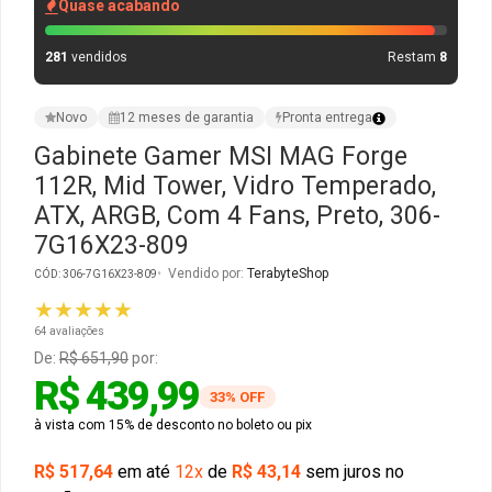
Quase acabando
Gabinete Liketec
Fonte Thermaltake
281
vendidos
Restam
8
Ver Todos
Fontes Diversas
Novo
12 meses de garantia
Pronta entrega
Gabinete Gamer MSI MAG Forge
Ver Todos
112R, Mid Tower, Vidro Temperado,
ATX, ARGB, Com 4 Fans, Preto, 306-
7G16X23-809
Vendido por:
TerabyteShop
CÓD: 306-7G16X23-809
★★★★★
64 avaliações
De:
R$ 651,90
por:
R$ 439,99
33% OFF
à vista com 15% de desconto no boleto ou pix
R$ 517,64
em até
12x
de
R$ 43,14
sem juros no