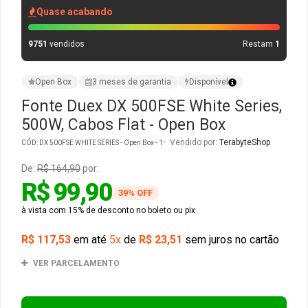
Quase acabando
Gabinete Liketec
Fonte Thermaltake
9751
vendidos
Restam
1
Ver Todos
Fontes Diversas
Open Box
3 meses de garantia
Disponível
Ver Todos
Fonte Duex DX 500FSE White Series,
500W, Cabos Flat - Open Box
Vendido por:
TerabyteShop
CÓD: DX 500FSE WHITE SERIES - Open Box - 1
De:
R$ 164,90
por:
R$ 99,90
39% OFF
à vista com 15% de desconto no boleto ou pix
R$ 117,53
em até
5x
de
R$ 23,51
sem juros no cartão
VER PARCELAMENTO