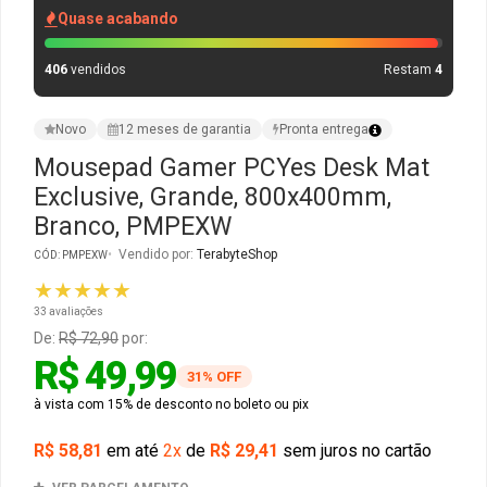
Quase acabando
Gabinete Liketec
Fonte Thermaltake
406
vendidos
Restam
4
Ver Todos
Fontes Diversas
Novo
12 meses de garantia
Pronta entrega
Ver Todos
Mousepad Gamer PCYes Desk Mat
Exclusive, Grande, 800x400mm,
Branco, PMPEXW
Vendido por:
TerabyteShop
CÓD: PMPEXW
★★★★★
33 avaliações
De:
R$ 72,90
por:
R$ 49,99
31% OFF
à vista com 15% de desconto no boleto ou pix
R$ 58,81
em até
2x
de
R$ 29,41
sem juros no cartão