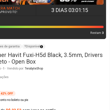
r Havit Fuxi-H5d Black, 3.5mm, Drivers
to - Open Box
 - 1
Vendido por:
TerabyteShop
iações
42% OFF
nto no boleto ou pix
de
R$ 23,53
sem juros no cartão
O
COMPRAR AGORA