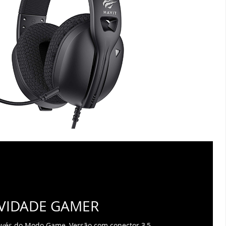
VIDADE GAMER
ravés do Modo Game, Versão com conector 3,5
nidirecional destacável, compatível com