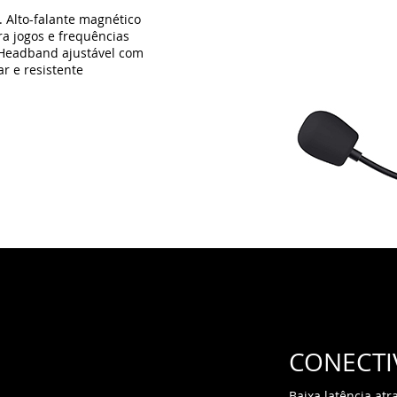
CONECTI
Baixa latência at
mm e microfone om
PS4, PS5 e XBOX