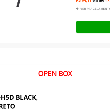
OPEN BOX
-H5D BLACK,
PRETO
. Alto-falante magnético
a jogos e frequências
. Headband ajustável com
r e resistente