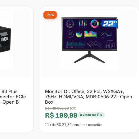
 80 Plus
Monitor Dr. Office, 22 Pol, WSXGA+,
onector PCIe
75Hz, HDMI/VGA, MDR-0506-22 - Open
 - Open B
Box
De:
R$ 398,90
por:
R$ 199,99
à vista no Pix
11x
R$ 21,39
de
sem juros
no cartão