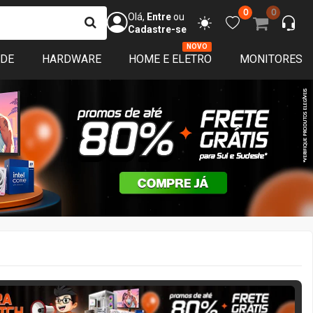
0
0
Olá,
Entre
ou
Cadastre-se
NOVO
ADE
HARDWARE
HOME E ELETRO
MONITORES
ERA MATCH
3 DIAS 03:01:14
APROVEITE!
Restam
3
es de garantia
Disponível