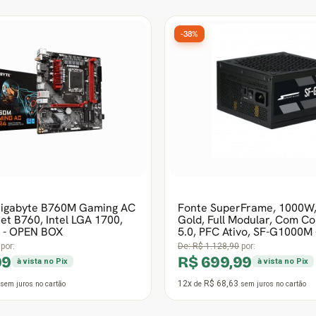
Gigabyte B760M Gaming AC
Fonte SuperFrame, 1000W,
et B760, Intel LGA 1700,
Gold, Full Modular, Com C
 - OPEN BOX
5.0, PFC Ativo, SF-G1000M
por:
De:
R$ 1.128,90
por:
99
R$ 699,99
à vista no Pix
à vista no Pix
12x
R$ 68,63
sem juros
no cartão
de
sem juros
no cartão