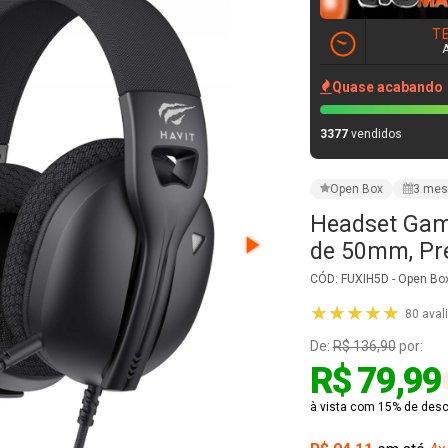
Headset Game
de 50mm, Pre
CÓD: FUXIH5D - Open Box
★★★★★
80 aval
De:
R$ 136,90
por:
R$ 79,99
à vista com 15% de desco
R$ 94,11
em até
4x
VER PARCELAMENT