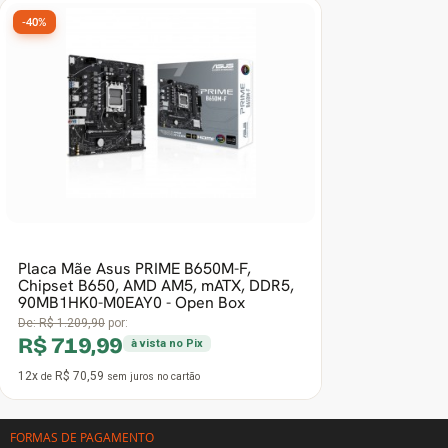
Placa Mãe Asus PRIME B650M-F,
Chipset B650, AMD AM5, mATX, DDR5,
90MB1HK0-M0EAY0 - Open Box
De:
R$ 1.209,90
por:
R$ 719,99
à vista no Pix
12x
R$ 70,59
de
sem juros
no cartão
FORMAS DE PAGAMENTO
INSTITUCIONAL
DÚVIDAS