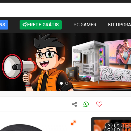
NS
FRETE GRÁTIS
PC GAMER
KIT UPGR
T
Quase acabando
3377
vendidos
Open Box
3 mes