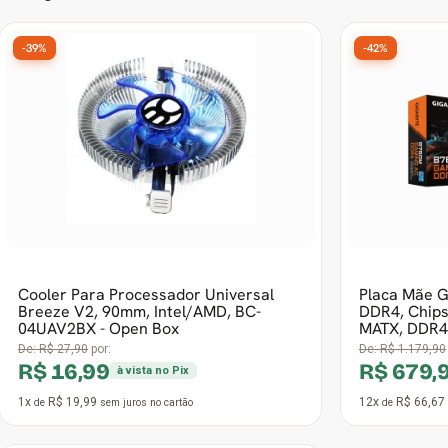
Cooler Para Processador Universal
Placa Mãe 
Breeze V2, 90mm, Intel/AMD, BC-
DDR4, Chips
04UAV2BX - Open Box
MATX, DDR4
De:
R$ 27,90
por:
De:
R$ 1.179,90
R$ 16,99
R$ 679,
à vista no Pix
1x
R$ 19,99
12x
R$ 66,67
de
sem juros
no cartão
de
-40%