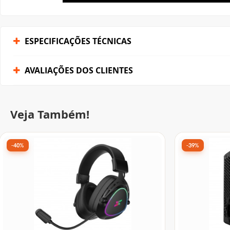
Veja Também!
-40%
-39%
Headset Gamer SuperFrame Sound
Fonte BRX, 
Pro, Surround 7.1, Wireless, Bluetooth,
51047252 -
Drivers de 50mm, RGB, Black, SF-HS
De:
R$ 213,90
por:
De:
R$ 178,90
po
R$ 127,99
R$ 109,
à vista no Pix
7x
R$ 21,51
6x
R$ 21,57
de
sem juros
no cartão
de
s