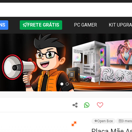
NS
FRETE GRÁTIS
PC GAMER
KIT UPGR
Open Box
3 mes
Placa Mãe A
A520, AMD A
OPEN BOX
CÓD: 90MB17G0-M0EAY0
★★★★★
60 aval
R$ 869,99
PRODUTO IND