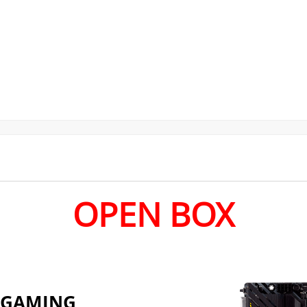
OPEN BOX
F GAMING
ET A520, AMD
entos cruciais da
s para jogos e
s militares, energia
iamento, a placa-mãe
inabalável para jogos.