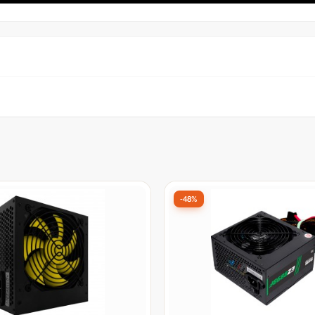
-48%
550W, PFC Ativo, Yelow,
Fonte K-MEX PWEZ8898F, 
 Open Box
Plus, PFC Ativo, ATX, Preto
r:
De:
R$ 279,99
por:
99
R$ 145,99
à vista no Pix
à vista no Pix
8x
R$ 21,47
em juros
no cartão
de
sem juros
no cartão