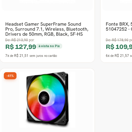
-41%
Cooler para Gabinete Deepcool CF 140
LED A-RGB 140mm, DP-FA-RGB-CF1401
- Open Box
De:
R$ 219,90
por:
R$ 129,99
à vista no Pix
7x
R$ 21,85
de
sem juros
no cartão