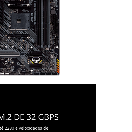
M.2 DE 32 GBPS
até 2280 e velocidades de
dos de até 32 Gbps via largura de
 3.0, permitindo inicialização
os de carregamento de
tema operacional ou unidades de