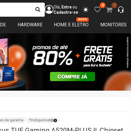
0
0
Olá,
Entre
ou
Cadastre-se
NOVO
ADE
HARDWARE
HOME E ELETRO
MONITORES
es de garantia
Indisponível
sus TUF Gaming A520M-PLUS II, Chipset
M4, mATX, DDR4, 90MB17G0-M0EAY0 -
 - OPEN BOXX
Vendido por:
TerabyteShop
iações
ISPONÍVEL