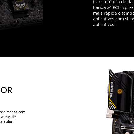
POR
rande massa com
s áreas de
e calor.