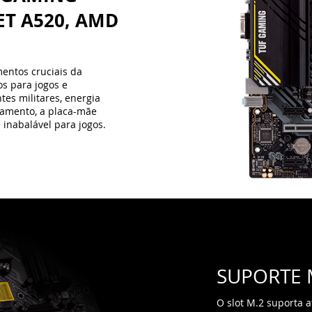
SUPORTE 
O slot M.2 suporta 
transferência de da
banda x4 PCI Express
mais rápida e temp
aplicativos com sis
aplicativos.