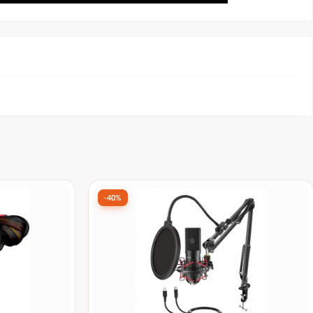
-40%
500W, 80
Kit de Microfone Condensador Fifine
 - Open Box
T732, USB, Black, Com Braço
Articulado - Open Box
De:
R$ 354,90
por:
R$ 211,90
à vista no Pix
12x
R$ 20,77
de
sem juros
no cartão