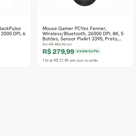
12x
R$ 29,41
de
sem juros
no cartão