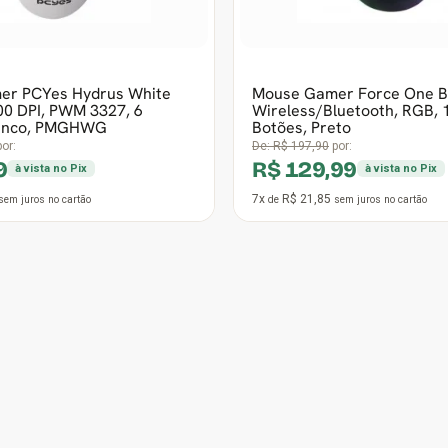
3x
R$ 25,45
sem juros
no cartão
de
sem juros
no cartão