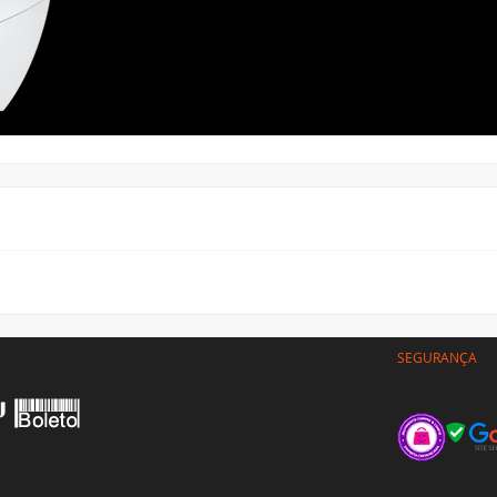
SEGURANÇA
CLIENTE
Minha conta
gas
Meus pedidos
gamento
Meus tickets
arceiros