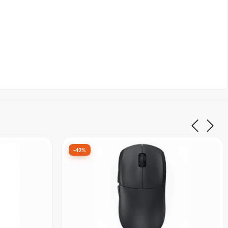
-29%
Fio, 1000
Mouse Gamer PCYes Fenner White
005902
Ghost, Wireless/Bluetooth, 26000 DPI,
8K, 5 Botões, Sensor PixArt 3395, Br
De:
R$ 424,90
por:
R$ 299,99
à vista no Pix