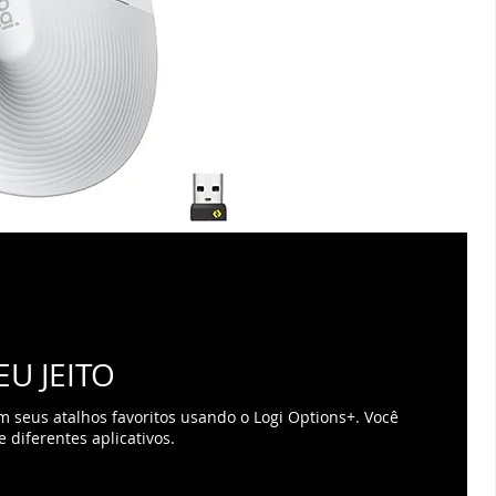
U JEITO
om seus atalhos favoritos usando o Logi Options+. Você
 diferentes aplicativos.