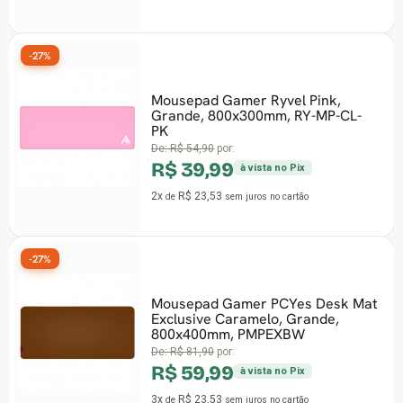
-27%
Mousepad Gamer Ryvel Pink,
Grande, 800x300mm, RY-MP-CL-
PK
De:
R$ 54,90
por:
R$ 39,99
à vista no Pix
2x
R$ 23,53
de
sem juros
no cartão
-27%
Mousepad Gamer PCYes Desk Mat
Exclusive Caramelo, Grande,
800x400mm, PMPEXBW
De:
R$ 81,90
por:
R$ 59,99
à vista no Pix
3x
R$ 23,53
de
sem juros
no cartão