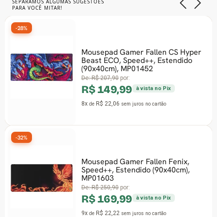
SEPARAMOS ALGUMAS SUGESTÕES
PARA VOCÊ MITAR!
-28%
Mousepad Gamer Fallen CS Hyper
Beast ECO, Speed++, Estendido
(90x40cm), MP01452
De:
R$ 207,90
por:
R$ 149,99
à vista no Pix
8x
R$ 22,06
de
sem juros
no cartão
-32%
Mousepad Gamer Fallen Fenix,
Speed++, Estendido (90x40cm),
MP01603
De:
R$ 250,90
por:
R$ 169,99
à vista no Pix
9x
R$ 22,22
de
sem juros
no cartão