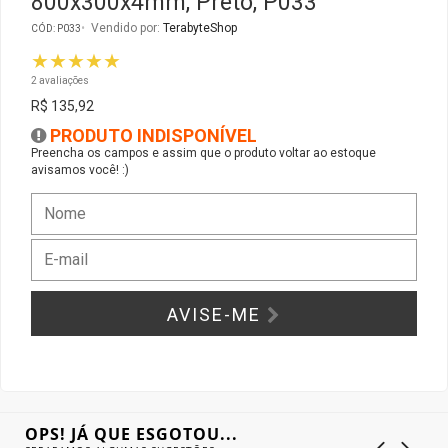
800x300x4mm, Preto, P033
Vendido por:
TerabyteShop
CÓD: P033
Gabinete Liketec
Fonte Thermaltake
★★★★★
2 avaliações
Ver Todos
Fontes Diversas
R$ 135,92
PRODUTO INDISPONÍVEL
Ver Todos
Preencha os campos e assim que o produto voltar ao estoque
avisamos você! :)
AVISE-ME
OPS! JÁ QUE ESGOTOU...