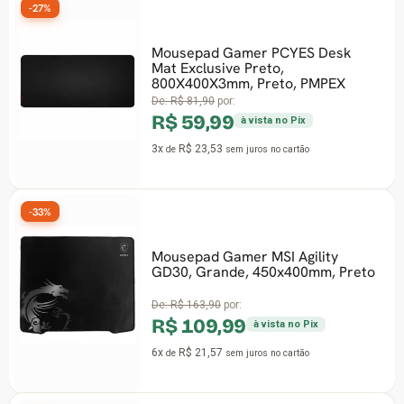
-27%
Mousepad Gamer PCYES Desk
Mat Exclusive Preto,
800X400X3mm, Preto, PMPEX
De:
R$ 81,90
por:
R$ 59,99
à vista no Pix
3x
R$ 23,53
de
sem juros
no cartão
-33%
Mousepad Gamer MSI Agility
GD30, Grande, 450x400mm, Preto
De:
R$ 163,90
por:
R$ 109,99
à vista no Pix
6x
R$ 21,57
de
sem juros
no cartão