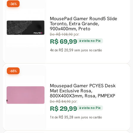
-36%
MousePad Gamer Round5 Slide
Toronto, Extra Grande,
900x400mm, Preto
De:
R$ 108,90
por:
R$ 69,99
à vista no Pix
4x
R$ 20,59
de
sem juros
no cartão
-65%
Mousepad Gamer PCYES Desk
Mat Exclusive Rosa,
800X400X3mm, Rosa, PMPEXP
De:
R$ 84,90
por:
R$ 29,99
à vista no Pix
1x
R$ 35,28
de
sem juros
no cartão