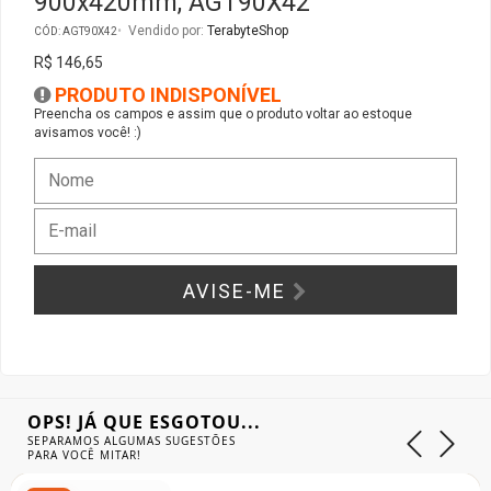
900x420mm, AGT90X42
Vendido por:
TerabyteShop
CÓD: AGT90X42
Gabinete Liketec
Fonte Thermaltake
R$ 146,65
PRODUTO INDISPONÍVEL
Ver Todos
Fontes Diversas
Preencha os campos e assim que o produto voltar ao estoque
avisamos você! :)
Ver Todos
AVISE-ME
OPS! JÁ QUE ESGOTOU...
SEPARAMOS ALGUMAS SUGESTÕES
PARA VOCÊ MITAR!