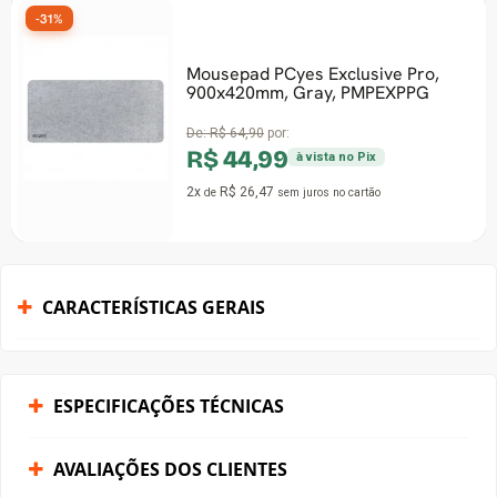
-31%
Mousepad PCyes Exclusive Pro,
900x420mm, Gray, PMPEXPPG
De:
R$ 64,90
por:
R$ 44,99
à vista no Pix
2x
R$ 26,47
de
sem juros
no cartão
CARACTERÍSTICAS GERAIS
ESPECIFICAÇÕES TÉCNICAS
AVALIAÇÕES DOS CLIENTES