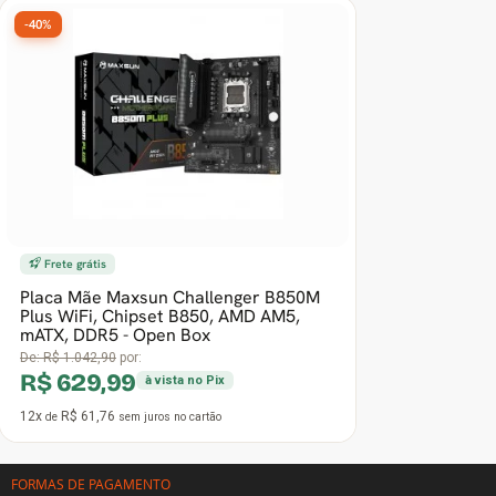
-40%
Frete grátis
Placa Mãe Maxsun Challenger B850M
Plus WiFi, Chipset B850, AMD AM5,
mATX, DDR5 - Open Box
De:
R$ 1.042,90
por:
R$ 629,99
à vista no Pix
12x
R$ 61,76
de
sem juros
no cartão
FORMAS DE PAGAMENTO