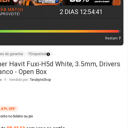
ERA MATCH
2 DIAS 12:54:40
APROVEITE!
Restam
7
es de garantia
Disponível
r Havit Fuxi-H5d White, 3.5mm, Drivers
anco - Open Box
 - 1
Vendido por:
TerabyteShop
47% OFF
nto no boleto ou pix