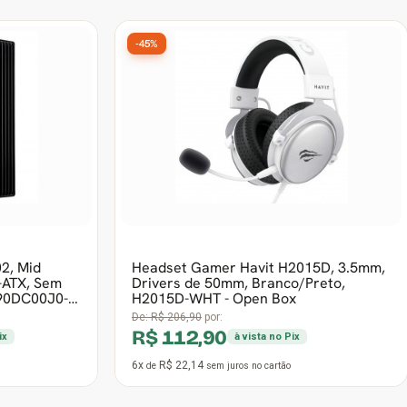
-45%
2, Mid
Headset Gamer Havit H2015D, 3.5mm,
-ATX, Sem
Drivers de 50mm, Branco/Preto,
 90DC00J0-
H2015D-WHT - Open Box
De:
R$ 206,90
por:
R$ 112,90
ix
à vista no Pix
6x
R$ 22,14
de
sem juros
no cartão