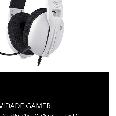
VIDADE GAMER
ravés do Modo Game, Versão com conector 3,5