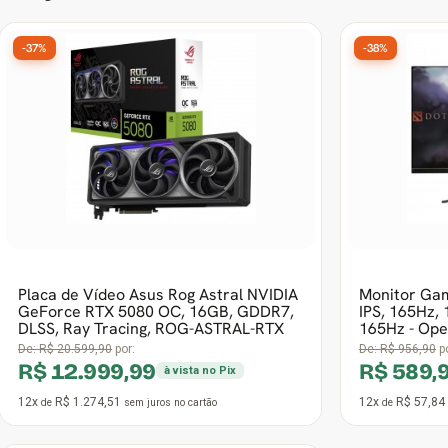
-37%
-38%
Placa de Vídeo Asus Rog Astral NVIDIA
Monitor Game
GeForce RTX 5080 OC, 16GB, GDDR7,
IPS, 165Hz,
DLSS, Ray Tracing, ROG-ASTRAL-RTX
165Hz - Ope
De:
R$ 20.599,90
por:
De:
R$ 956,90
po
R$ 12.999,99
R$ 589,
à vista no Pix
12x
R$ 1.274,51
12x
R$ 57,84
de
sem juros
no cartão
de