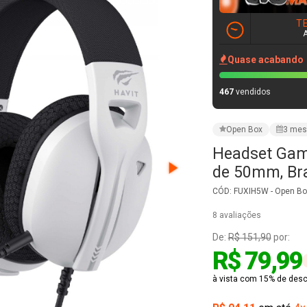
T
Quase acabando
467
vendidos
Open Box
3 mes
Headset Game
de 50mm, Br
CÓD: FUXIH5W - Open Box
8 avaliações
De:
R$ 151,90
por:
R$ 79,99
à vista com 15% de desco