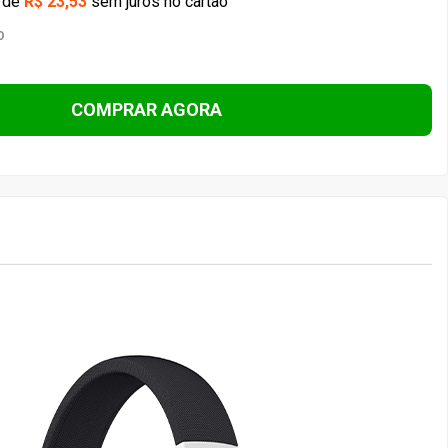
de
R$ 23,53
sem juros no cartão
O
COMPRAR AGORA