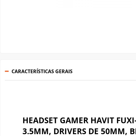
Gabinete Liketec
Fonte Thermaltake
Ver Todos
Fontes Diversas
Ver Todos
CARACTERÍSTICAS GERAIS
HEADSET GAMER HAVIT FUXI
3.5MM, DRIVERS DE 50MM, 