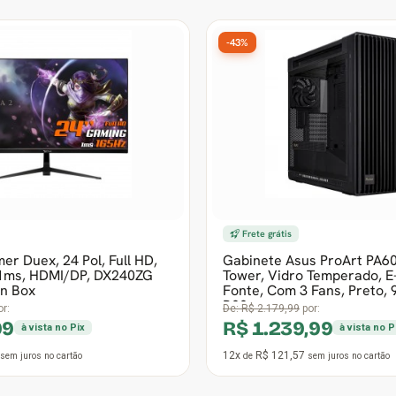
-43%
Frete grátis
r Duex, 24 Pol, Full HD,
Gabinete Asus ProArt PA60
 1ms, HDMI/DP, DX240ZG
Tower, Vidro Temperado, E
n Box
Fonte, Com 3 Fans, Preto,
B00
r:
De:
R$ 2.179,99
por:
99
R$ 1.239,99
à vista no Pix
à vista no P
12x
R$ 121,57
sem juros
no cartão
de
sem juros
no cartão