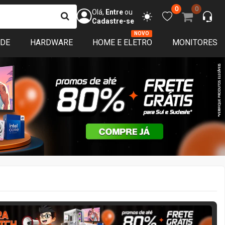
0
0
Olá,
Entre
ou
Cadastre-se
NOVO
ADE
HARDWARE
HOME E ELETRO
MONITORES