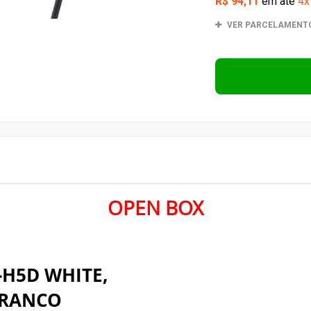
R$ 94,11
em até
4x
VER PARCELAMENT
OPEN BOX
-H5D WHITE,
BRANCO