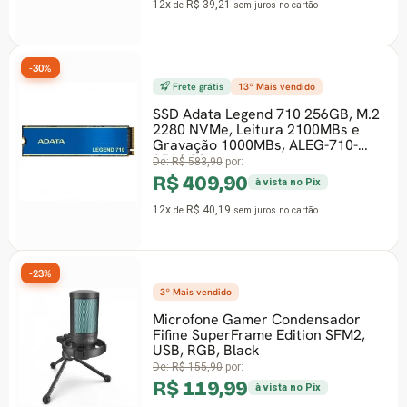
12x
R$ 39,21
12x
de
sem juros
no cartão
Frete grátis
13º Mais vendido
F
SSD Adata Legend 710 256GB, M.2
2280 NVMe, Leitura 2100MBs e
Me
Gravação 1000MBs, ALEG-710-
Dia
256GCS
Pre
De:
R$ 583,90
por:
R$ 409,90
à vista no Pix
R$
12x
R$ 40,19
de
sem juros
no cartão
12x
3º Mais vendido
-35%
Microfone Gamer Condensador
F
Fifine SuperFrame Edition SFM2,
USB, RGB, Black
Pla
De:
R$ 155,90
por:
Chi
DD
R$ 119,99
à vista no Pix
De: