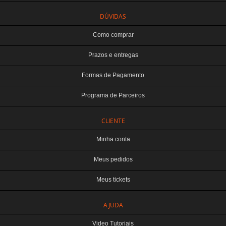
DÚVIDAS
Como comprar
Prazos e entregas
Formas de Pagamento
Programa de Parceiros
CLIENTE
Minha conta
Meus pedidos
Meus tickets
TERABYTE ATACADO E VAREJO DE PRODUTOS DE INFORMATICA LTDA
AJUDA
CNPJ: 07.993.973/0001-18 | Curitiba-PR
Este site é protegido por reCAPTCHA e a
Política de Privacidade
e os
Termos de
Video Tutoriais
Serviço
do Google se aplicam.