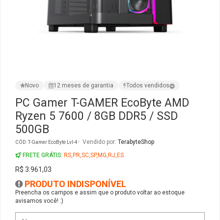
Ver Todos
Monitor Acer
SuperFrame
Gabinete Lian Li
Fonte Aerocool
Joystick e Controle
Gamdias
Monitor MSI
Suportes Monitores
Gabinete NZXT
Fonte Gigabyte
WebCam
Ver Todos
Monitor AOC
Ver Todos
Gabinete Cooler Master
Fonte Deepcool
Energia
Novo
12 meses de garantia
Todos vendidos
Monitor Gigabyte
Gabinete Corsair
Fonte ASRock
Conectividade
PC Gamer T-GAMER EcoByte AMD
Ryzen 5 7600 / 8GB DDR5 / SSD
Monitor LG
Gabinete Cougar
Fonte Duex
Armazenamento
500GB
Monitor Samsung
Gabinete Hyte
Fonte Gamdias
Cabos e Adaptadores
Vendido por:
TerabyteShop
CÓD: T-Gamer EcoByte Lvl-4
FRETE GRÁTIS:
RS,PR,SC,SP,MG,RJ,ES
Suporte para Monitor
Gabinete Gamdias
Fonte Gamemax
Ver Todos
R$ 3.961,03
PRODUTO INDISPONÍVEL
Ver Todos
Gabinete Gamemax
Fonte Redragon
Preencha os campos e assim que o produto voltar ao estoque
avisamos você! :)
Gabinete Redragon
Fonte Super Flower