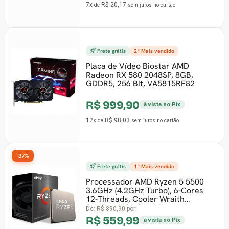
7x
R$ 20,17
de
sem juros
no cartão
R$
12x
Frete grátis
2º Mais vendido
Placa de Vídeo Biostar AMD
-48%
Radeon RX 580 2048SP, 8GB,
2º 
GDDR5, 256 Bit, VA5815RF82
SSD
R$ 999,90
NVM
à vista no Pix
50
12x
R$ 98,03
SN
de
sem juros
no cartão
De:
R$
12x
Frete grátis
1º Mais vendido
Processador AMD Ryzen 5 5500
3.6GHz (4.2GHz Turbo), 6-Cores
-29%
12-Threads, Cooler Wraith
Stealth, AM4, Sem V
F
De:
R$ 890,90
por:
R$ 559,99
à vista no Pix
Mem