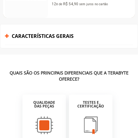
Bea
12x
R$ 54,90
de
sem juros
no cartão
KF
De:
R$
12x
CARACTERÍSTICAS GERAIS
QUAIS SÃO OS PRINCIPAIS DIFERENCIAIS QUE A TERABYTE
OFERECE?
QUALIDADE
TESTES E
DAS PEÇAS
CERTIFICAÇÃO