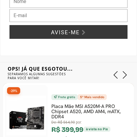
Gabinete Liketec
Fonte Thermaltake
Ver Todos
Fontes Diversas
AVISE-ME
Ver Todos
OPS! JÁ QUE ESGOTOU...
SEPARAMOS ALGUMAS SUGESTÕES
PARA VOCÊ MITAR!
-34%
Frete grátis
5º Mais vendido
F
Placa Mãe MSI A520M-A PRO
Pro
Chipset A520, AMD AM4, mATX,
2.5
DDR4
Ger
LGA
De:
R$ 564,90
por:
De:
R$ 399,99
R$
à vista no Pix