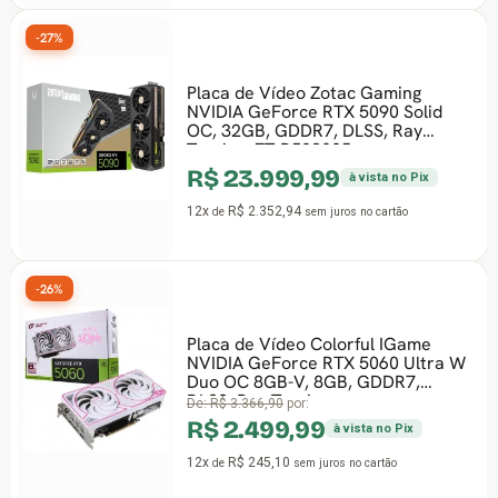
-27%
Placa de Vídeo Zotac Gaming
NVIDIA GeForce RTX 5090 Solid
OC, 32GB, GDDR7, DLSS, Ray
Tracing, ZT-B50900J-
R$ 23.999,99
à vista no Pix
12x
R$ 2.352,94
de
sem juros
no cartão
-26%
Placa de Vídeo Colorful IGame
NVIDIA GeForce RTX 5060 Ultra W
Duo OC 8GB-V, 8GB, GDDR7,
DLSS, Ray Tracing
De:
R$ 3.366,90
por:
R$ 2.499,99
à vista no Pix
12x
R$ 245,10
de
sem juros
no cartão