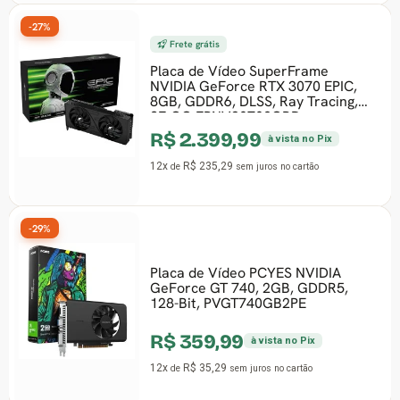
-27%
Frete grátis
Placa de Vídeo SuperFrame
NVIDIA GeForce RTX 3070 EPIC,
8GB, GDDR6, DLSS, Ray Tracing,
SF-GC-EPNV30708GBD
R$ 2.399,99
à vista no Pix
12x
R$ 235,29
de
sem juros
no cartão
-29%
Placa de Vídeo PCYES NVIDIA
GeForce GT 740, 2GB, GDDR5,
128-Bit, PVGT740GB2PE
R$ 359,99
à vista no Pix
12x
R$ 35,29
de
sem juros
no cartão