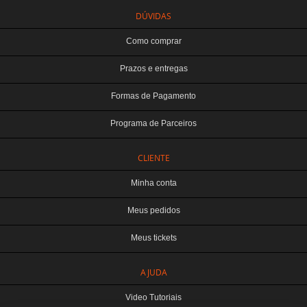
DÚVIDAS
Como comprar
Prazos e entregas
Formas de Pagamento
Programa de Parceiros
CLIENTE
Minha conta
Meus pedidos
Meus tickets
TERABYTE ATACADO E VAREJO DE PRODUTOS DE INFORMATICA LTDA
AJUDA
CNPJ: 07.993.973/0001-18 | Curitiba-PR
Este site é protegido por reCAPTCHA e a
Política de Privacidade
e os
Termos de
Video Tutoriais
Serviço
do Google se aplicam.