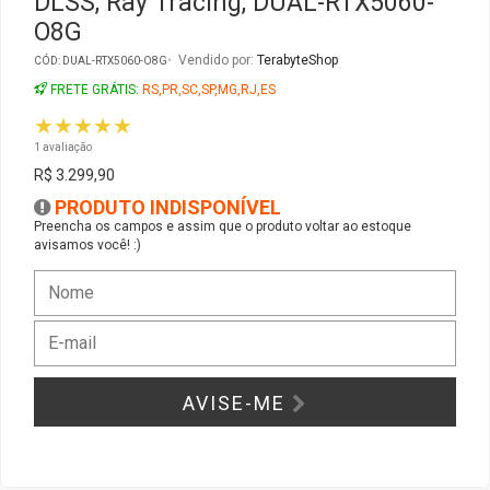
DLSS, Ray Tracing, DUAL-RTX5060-
O8G
Gabinete Liketec
Fonte Thermaltake
Vendido por:
TerabyteShop
CÓD: DUAL-RTX5060-O8G
FRETE GRÁTIS:
RS,PR,SC,SP,MG,RJ,ES
Ver Todos
Fontes Diversas
★★★★★
1 avaliação
Ver Todos
R$ 3.299,90
PRODUTO INDISPONÍVEL
Preencha os campos e assim que o produto voltar ao estoque
avisamos você! :)
AVISE-ME