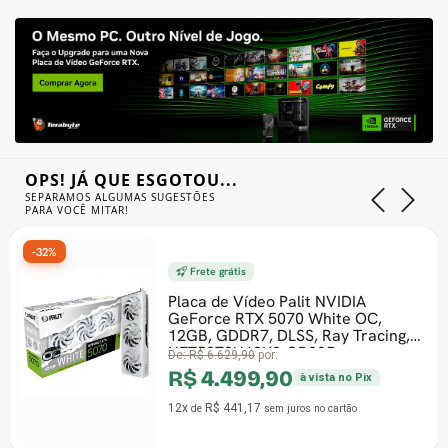
OPS! JÁ QUE ESGOTOU...
SEPARAMOS ALGUMAS SUGESTÕES
PARA VOCÊ MITAR!
-32%
Frete grátis
Placa de Vídeo Palit NVIDIA
GeForce RTX 5070 White OC,
12GB, GDDR7, DLSS, Ray Tracing,
NE75070U19K9-GB205
De:
R$ 6.629,90
por:
R$ 4.499,90
à vista no Pix
12x
R$ 441,17
de
sem juros
no cartão