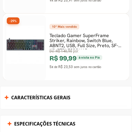
9x
R$ 20,91
de
sem juros
no cartão
-29%
10º Mais vendido
Teclado Gamer SuperFrame
Striker, Rainbow, Switch Blue,
ABNT2, USB, Full Size, Preto, SF-
KB-STBLFSBBUAB
De:
R$ 140,90
por:
R$ 99,99
à vista no Pix
5x
R$ 23,53
de
sem juros
no cartão
CARACTERÍSTICAS GERAIS
ESPECIFICAÇÕES TÉCNICAS