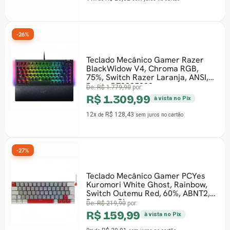
-26%
Teclado Mecânico Gamer Razer
BlackWidow V4, Chroma RGB,
75%, Switch Razer Laranja, ANSI,
Preto, RZ0305000
De:
R$ 1.779,90
por:
R$ 1.309,99
à vista no Pix
12x
R$ 128,43
de
sem juros
no cartão
-27%
Teclado Mecânico Gamer PCYes
Kuromori White Ghost, Rainbow,
Switch Outemu Red, 60%, ABNT2,
Branco, Cinza
De:
R$ 219,90
por:
R$ 159,99
à vista no Pix