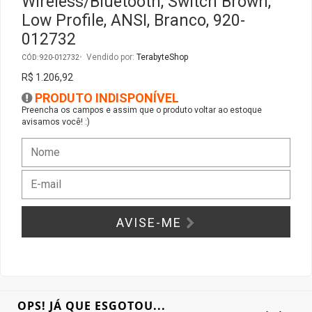
Wireless/Bluetooth, Switch Brown,
Low Profile, ANSI, Branco, 920-
Gabinete Liketec
Fonte Thermaltake
012732
Vendido por:
TerabyteShop
CÓD: 920-012732
Ver Todos
Fontes Diversas
R$ 1.206,92
PRODUTO INDISPONÍVEL
Ver Todos
Preencha os campos e assim que o produto voltar ao estoque
avisamos você! :)
AVISE-ME
OPS! JÁ QUE ESGOTOU...