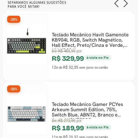
SEPARAMOS ALGUMAS SUGESTÕES
PARA VOCÊ MITAR!
-28%
Teclado Mecânico Havit Gamenote
KB904L RGB, Switch Magnético,
Hall Effect, Preto/Cinza e Verde,
HV-KB904L
De:
R$ 455,90
por:
R$ 329,99
à vista no Pix
12x
R$ 32,35
de
sem juros
no cartão
-30%
Teclado Mecânico Gamer PCYes
Arkeum Summit Edition, 75%,
Switch Blue, ABNT2, Branco e
Azul, AKSM75BBR
De:
R$ 272,90
por:
R$ 189,99
à vista no Pix
11x
R$ 20,32
de
sem juros
no cartão