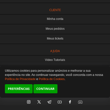
CLIENTE
Minha conta
Meus pedidos
Meus tickets
TERABYTE ATACADO E VAREJO DE PRODUTOS DE INFORMATICA LTDA
AJUDA
CNPJ: 07.993.973/0001-18 | Curitiba-PR
Este site é protegido por reCAPTCHA e a
Política de Privacidade
e os
Termos de
Video Tutoriais
Serviço
do Google se aplicam.
ATENDIMENTO
Manuseio do Produto
Utilizamos cookies para personalizar anúncios e melhorar a sua
De segunda a sexta das 8:30 às 12H / 13H às 18H
SOMOS E-COMMERCE - NÃO TEMOS ATENDIMENTO LOCAL
experiência no site. Ao continuar navegando, você concorda
com a nossa
Política de Privacidade
e
Política de Cookies
.
Fale Conosco
Preferências de cookies
PREFERÊNCIAS
CONTINUAR
SIGA-NOS