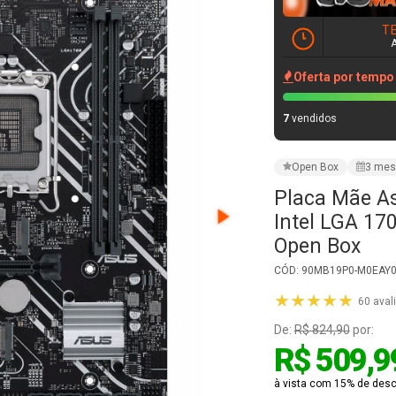
Placa Mãe A
Intel LGA 1
Open Box
CÓD: 90MB19P0-M0EAY0 -
★★★★★
60 aval
De:
R$ 824,90
por:
R$ 509,9
à vista com 15% de desc
R$ 599,99
em até
1
VER PARCELAMENT