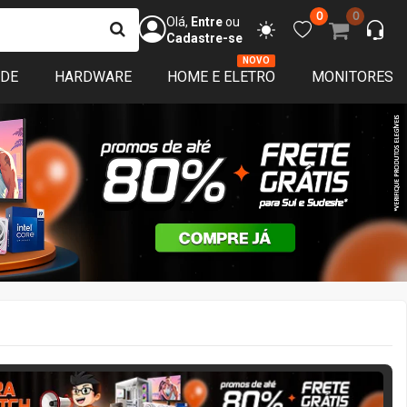
0
0
Olá,
Entre
ou
Cadastre-se
NOVO
ADE
HARDWARE
HOME E ELETRO
MONITORES
ERA MATCH
1 DIA 23:01:08
APROVEITE!
 limitado
Restam
2
es de garantia
Disponível