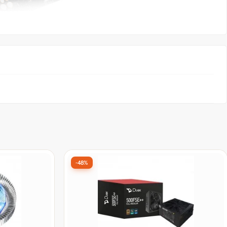
-48%
niversal
Fonte Duex 500FSE++, 500W, 80 Plus
D, BC-
Bronze, PFC Ativo, Full Modular,
DX500FSE++ - Open Box
De:
R$ 289,99
por:
à vista no Pix