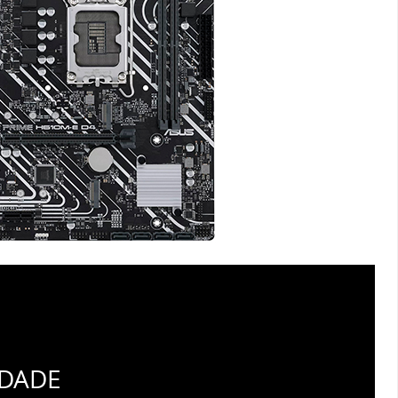
IDADE
ntes formam a base da série ASUS Prime. A
610 inclui ferramentas flexíveis para ajustar
 do seu sistema, permitindo ajustes de
combinar perfeitamente com a maneira
a para maximizar a produtividade.