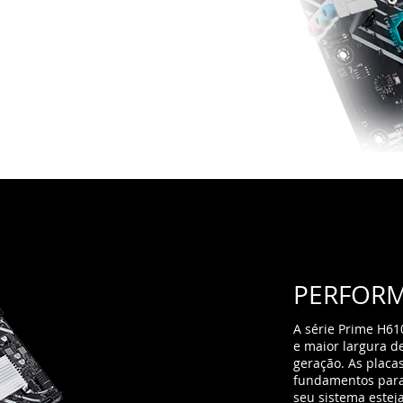
PERFOR
A série Prime H610
e maior largura d
geração. As plac
fundamentos para 
seu sistema estej
refrigeração intui