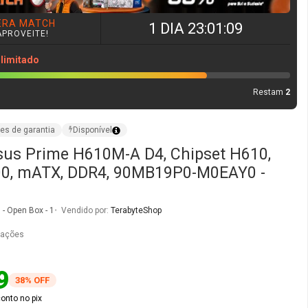
sus Prime H610M-A D4, Chipset H610,
700, mATX, DDR4, 90MB19P0-M0EAY0 -
 Open Box - 1
Vendido por:
TerabyteShop
iações
9
38% OFF
onto no pix
2x
de
R$ 50,00
sem juros no cartão
O
COMPRAR AGORA