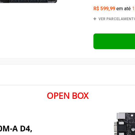
OPEN BOX
0M-A D4,
00, MATX,
etadas para liberar todo
 Com um design de energia
de ajuste inteligentes, a
DIY uma variedade de
ntuitivos de software e