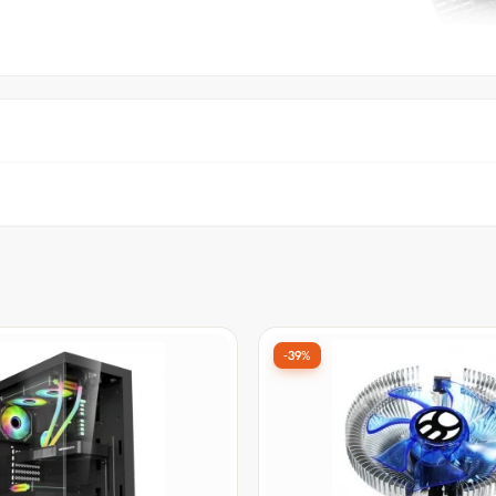
-39%
amer K-MEX Poseidon CG-
Cooler Para Processador U
ower, Vidro Temperado,
Breeze V2, 90mm, Intel/AM
 Sem Fonte, Sem Fan,
04UAV2BX - Open Box
r:
De:
R$ 27,90
por:
à vista no Pix
à vista no Pix