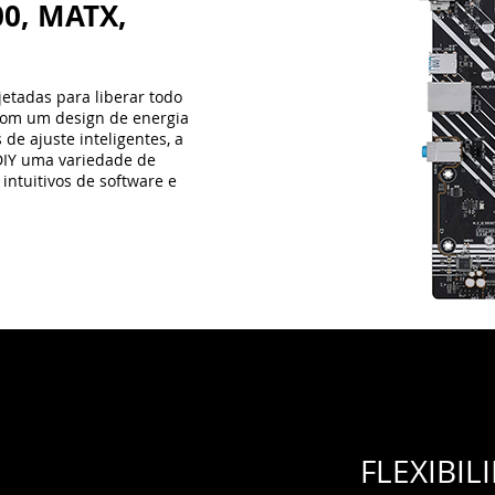
FLEXIBIL
Controles abrange
placa-mãe Prime H
todos os aspectos
desempenho para 
como você trabalh