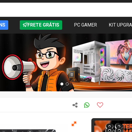
NS
FRETE GRÁTIS
PC GAMER
KIT UPGR
T
Oferta por tempo
7
vendidos
Open Box
3 mes