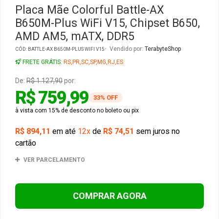
Placa Mãe Colorful Battle-AX
B650M-Plus WiFi V15, Chipset B650,
Gabinete Liketec
Fonte Thermaltake
AMD AM5, mATX, DDR5
Ver Todos
Fontes Diversas
Vendido por:
TerabyteShop
CÓD: BATTLE-AX B650M-PLUS WIFI V15
FRETE GRÁTIS:
RS,PR,SC,SP,MG,RJ,ES
Ver Todos
De:
R$ 1.127,90
por:
R$ 759,99
33% OFF
à vista com 15% de desconto no boleto ou pix
R$ 894,11
em até
12x
de
R$ 74,51
sem juros no
cartão
VER PARCELAMENTO
COMPRAR AGORA