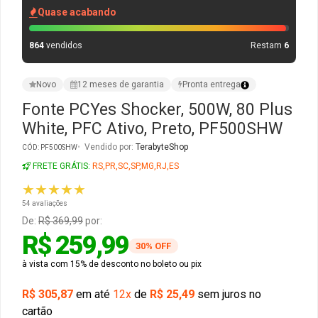
Quase acabando
Gabinete Liketec
Fonte Thermaltake
864
vendidos
Restam
6
Ver Todos
Fontes Diversas
Novo
12 meses de garantia
Pronta entrega
Ver Todos
Fonte PCYes Shocker, 500W, 80 Plus
White, PFC Ativo, Preto, PF500SHW
Vendido por:
TerabyteShop
CÓD: PF500SHW
FRETE GRÁTIS:
RS,PR,SC,SP,MG,RJ,ES
★★★★★
54 avaliações
De:
R$ 369,99
por:
R$ 259,99
30% OFF
à vista com 15% de desconto no boleto ou pix
R$ 305,87
em até
12x
de
R$ 25,49
sem juros no
cartão