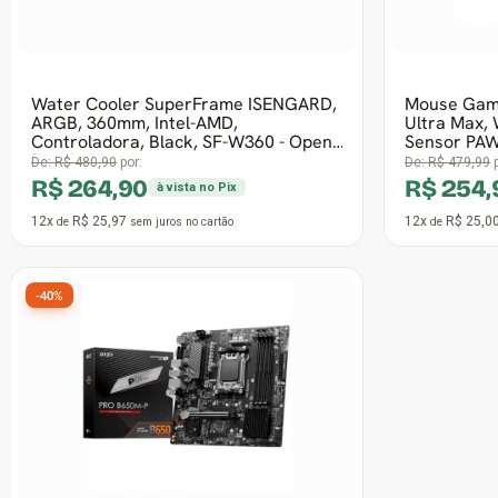
12x
R$ 22,54
4x
R$ 23,53
de
sem juros
no cartão
de
-39%
Water Cooler SuperFrame ISENGARD
MAGIC, 240mm, Bomba Infinit, Display
LCD Customizável, ARGB, Intel-AMD,
De:
R$ 762,90
por:
R$ 464,99
à vista no Pix
12x
R$ 45,59
de
sem juros
no cartão