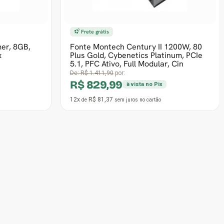
12x
R$ 51,96
de
sem juros
no cartão