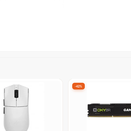
-18%
mer Havit Fuxi-H5d Black,
Placa Mãe Gigabyte B650
vers de 50mm, Preto - Open
Plus WiFi, Chipset B650, 
ATX, DDR5 - Open Box
or:
De:
R$ 1.459,90
por:
9
R$ 1.199,99
à vista no Pix
à vista no P