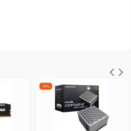
-58%
M Gaming
Placa Mãe MSI PRO B840M-P WiFi6E,
AMD AM5, M-
Chipset B840, AMD AM5, mATX, DDR5
- Open Box
De:
R$ 1.276,90
por:
R$ 529,99
ix
à vista no Pix