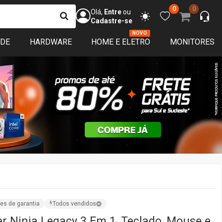
0
0
Olá,
Entre
ou
Cadastre-se
NOVO
ADE
HARDWARE
HOME E ELETRO
MONITORES
es de garantia
Todos vendidos
Ninja Legacy 3 Em 1, Teclado, Mouse e
SB, RGB, Preto, GN-CG-LGTMPB - Open
en Box - 1
Vendido por:
TerabyteShop
ISPONÍVEL
sim que o produto voltar ao estoque avisamos você! :)