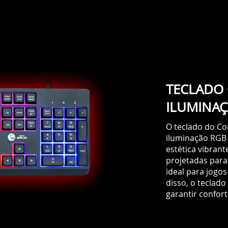
ILUMINA
O teclado do C
iluminação RGB
estética vibrant
projetadas para
ideal para jogos
disso, o teclad
garantir confor