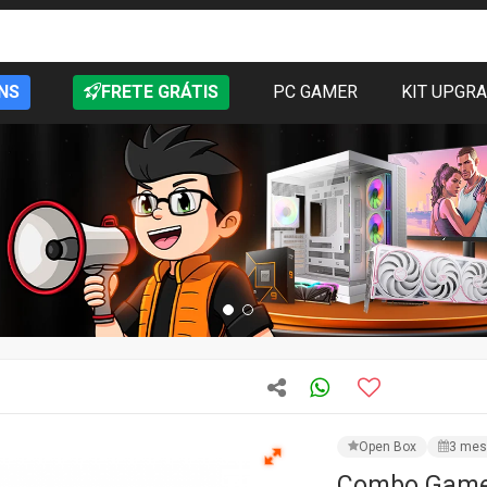
NS
FRETE GRÁTIS
PC GAMER
KIT UPGR
Open Box
3 mes
Combo Gamer 
Mousepad, U
Box
CÓD: GN-CG-LGTMPB - Op
R$ 116,65
PRODUTO IND
Preencha os campos e as