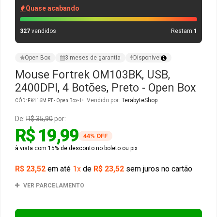
Quase acabando
Gabinete Liketec
Fonte Thermaltake
327
vendidos
Restam
1
Ver Todos
Fontes Diversas
Open Box
3 meses de garantia
Disponível
Ver Todos
Mouse Fortrek OM103BK, USB,
2400DPI, 4 Botões, Preto - Open Box
Vendido por:
TerabyteShop
CÓD: FK416M PT - Open Box-1
De:
R$ 35,90
por:
R$ 19,99
44% OFF
à vista com 15% de desconto no boleto ou pix
R$ 23,52
em até
1x
de
R$ 23,52
sem juros no cartão
VER PARCELAMENTO