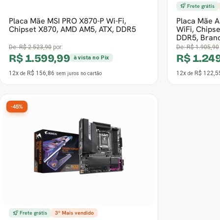
Frete grátis
Placa Mãe MSI PRO X870-P Wi-Fi,
Placa Mãe 
Chipset X870, AMD AM5, ATX, DDR5
WiFi, Chips
DDR5, Bran
De:
R$ 2.523,90
por:
De:
R$ 1.905,90
R$ 1.599,99
R$ 1.24
à vista no Pix
12x
R$ 156,86
12x
R$ 122,5
de
sem juros
no cartão
de
-45%
Frete grátis
3º Mais vendido