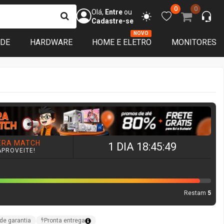
0
0
Olá,
Entre
ou
Cadastre-se
NOVO
ADE
HARDWARE
HOME E ELETRO
MONITORES
ERA MATCH
1 DIA 18:45:47
APROVEITE!
Restam
5
de garantia
Pronta entrega