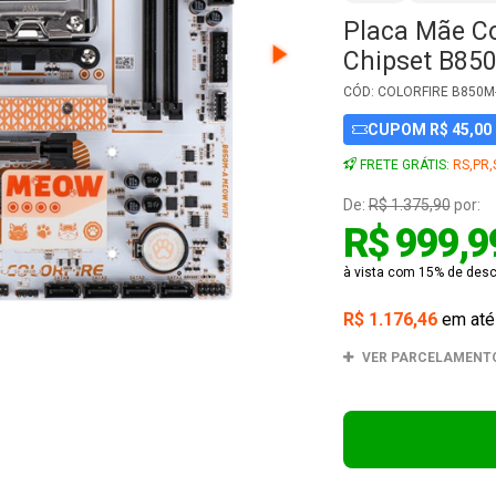
Placa Mãe C
Chipset B85
CÓD: COLORFIRE B850M
CUPOM R$ 45,00
FRETE GRÁTIS:
RS,PR,
De:
R$ 1.375,90
por:
R$ 999,9
à vista com 15% de desco
R$ 1.176,46
em at
VER PARCELAMENT