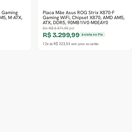
M Gaming
Placa Mãe Asus ROG Strix X870-F
M5, M-ATX,
Gaming WiFi, Chipset X870, AMD AM5,
ATX, DDR5, 90MB1IV0-M0EAY0
De:
R$ 5.371,90
por:
R$ 3.299,99
à vista no Pix
12x
R$ 323,53
de
sem juros
no cartão