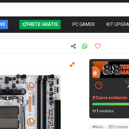
NS
FRETE GRÁTIS
PC GAMER
KIT UPGR
T
Quase acabando
117
vendidos
Novo
12 meses 