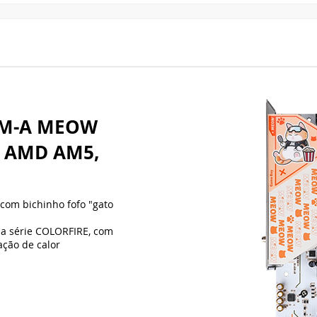
0M-A MEOW
, AMD AM5,
com bichinho fofo "gato
da série COLORFIRE, com
ação de calor