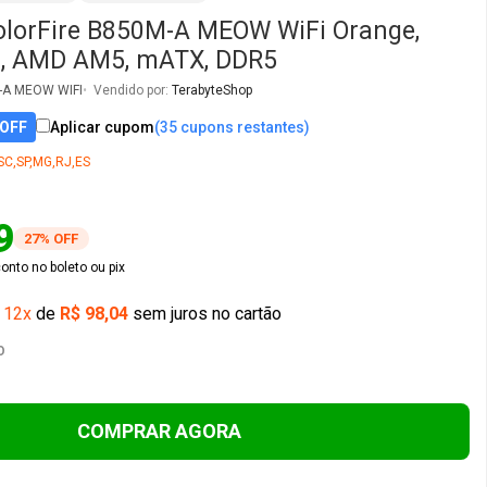
olorFire B850M-A MEOW WiFi Orange,
0, AMD AM5, mATX, DDR5
-A MEOW WIFI
Vendido por:
TerabyteShop
 OFF
Aplicar cupom
(35 cupons restantes)
SC,SP,MG,RJ,ES
9
27% OFF
nto no boleto ou pix
é
12x
de
R$ 98,04
sem juros no cartão
O
COMPRAR AGORA