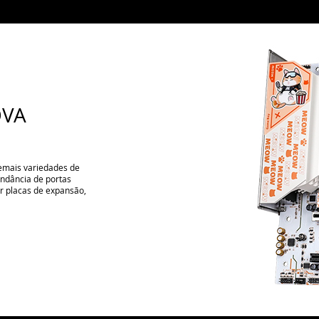
OVA
emais variedades de
undância de portas
ar placas de expansão,