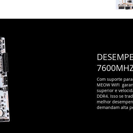
DESEMPE
7600MH
Com suporte para
MEOW WIFI garan
superior e veloc
DDR4. Isso se tra
melhor desempenh
demandam alta p