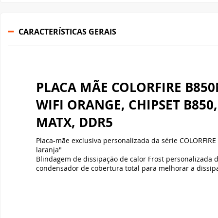
Gabinete Liketec
Fonte Thermaltake
CARACTERÍSTICAS GERAIS
Ver Todos
Fontes Diversas
Ver Todos
PLACA MÃE COLORFIRE B85
WIFI ORANGE, CHIPSET B850
MATX, DDR5
Placa-mãe exclusiva personalizada da série COLORFIRE 
laranja"
Blindagem de dissipação de calor Frost personalizada 
condensador de cobertura total para melhorar a dissip