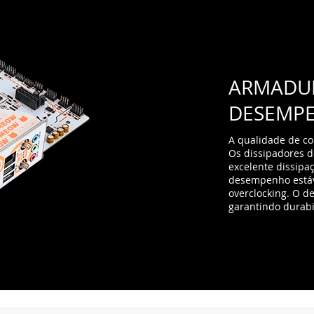
ARMADUR
DESEMP
A qualidade de c
Os dissipadores d
excelente dissipaç
desempenho estáve
overclocking. O d
garantindo durabi