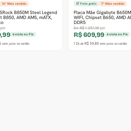
16º Mais vendido
Frete grátis
7º Mais vendido
ASRock B850M Steel Legend
Placa Mãe Gigabyte B650
et B850, AMD AM5, mATX,
WIFI, Chipset B650, AMD A
co
DDR5
por:
De:
R$ 1.297,90
por:
9,99
R$ 609,99
à vista no Pix
à vista no Pix
5
12x
R$ 59,80
sem juros
no cartão
de
sem juros
no cartão