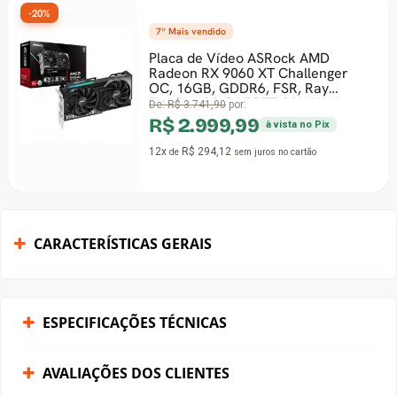
-20%
7º Mais vendido
Placa de Vídeo ASRock AMD
Radeon RX 9060 XT Challenger
OC, 16GB, GDDR6, FSR, Ray
Tracing, 90-GA5QZZ-00UAN
De:
R$ 3.741,90
por:
R$ 2.999,99
à vista no Pix
12x
R$ 294,12
de
sem juros
no cartão
CARACTERÍSTICAS GERAIS
ESPECIFICAÇÕES TÉCNICAS
AVALIAÇÕES DOS CLIENTES