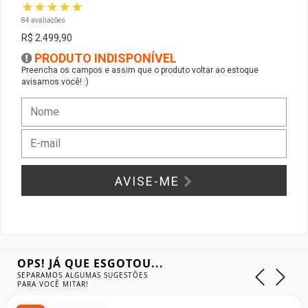
★★★★★
84 avaliações
Gabinete Liketec
Fonte Thermaltake
R$ 2.499,90
PRODUTO INDISPONÍVEL
Ver Todos
Fontes Diversas
Preencha os campos e assim que o produto voltar ao estoque
avisamos você! :)
Ver Todos
AVISE-ME
OPS! JÁ QUE ESGOTOU...
SEPARAMOS ALGUMAS SUGESTÕES
PARA VOCÊ MITAR!