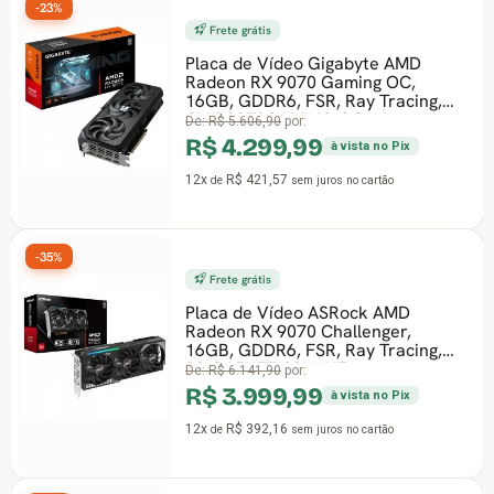
-23%
Frete grátis
Placa de Vídeo Gigabyte AMD
Radeon RX 9070 Gaming OC,
16GB, GDDR6, FSR, Ray Tracing,
GV-R9070GAMING OC-16
De:
R$ 5.606,90
por:
R$ 4.299,99
à vista no Pix
12x
R$ 421,57
de
sem juros
no cartão
-35%
Frete grátis
Placa de Vídeo ASRock AMD
Radeon RX 9070 Challenger,
16GB, GDDR6, FSR, Ray Tracing,
90-GA5NZZ-00UANF
De:
R$ 6.141,90
por:
R$ 3.999,99
à vista no Pix
12x
R$ 392,16
de
sem juros
no cartão