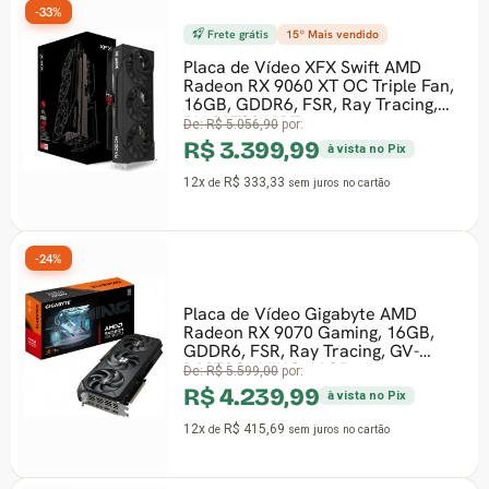
-33%
Frete grátis
15º Mais vendido
Placa de Vídeo XFX Swift AMD
Radeon RX 9060 XT OC Triple Fan,
16GB, GDDR6, FSR, Ray Tracing,
RX-96TS316B7
De:
R$ 5.056,90
por:
R$ 3.399,99
à vista no Pix
12x
R$ 333,33
de
sem juros
no cartão
-24%
Placa de Vídeo Gigabyte AMD
Radeon RX 9070 Gaming, 16GB,
GDDR6, FSR, Ray Tracing, GV-
R9070GAMING-16GD
De:
R$ 5.599,00
por:
R$ 4.239,99
à vista no Pix
12x
R$ 415,69
de
sem juros
no cartão