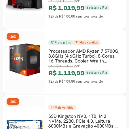
B53539-390199
De:
R$ 1.189,99
por:
R$ 1.019,99
à vista no Pix
12x
R$ 100,00
de
sem juros
no cartão
-26%
Frete grátis
7º Mais vendido
Processador AMD Ryzen 7 5700G,
3.8GHz (4.6GHz Turbo), 8-Cores
16-Threads, Cooler Wraith
Stealth, AM4, Com
De:
R$ 1.521,90
por:
R$ 1.119,99
à vista no Pix
12x
R$ 109,80
de
sem juros
no cartão
-28%
4º Mais vendido
SSD Kingston NV3, 1TB, M.2
NVMe, 2280, PCIe 4.0, Leitura
6000MBs e Gravação 4000MBs,