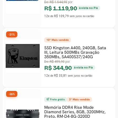
SNV3S/1000G
De:
R$ 1.544,90
por:
R$ 1.119,90
à vista no Pix
12x
R$ 109,79
de
sem juros
no cartão
-31%
10º Mais vendido
SSD Kingston A400, 240GB, Sata
III, Leitura 500MBs Gravação
350MBs, SA400S37/240G
De:
R$ 499,90
por:
R$ 344,90
à vista no Pix
12x
R$ 33,81
de
sem juros
no cartão
-26%
Frete grátis
3º Mais vendido
Memória DDR4 Rise Mode
Diamond Series, 8GB, 3200MHz,
Preto, RM-D4-8G-3200D