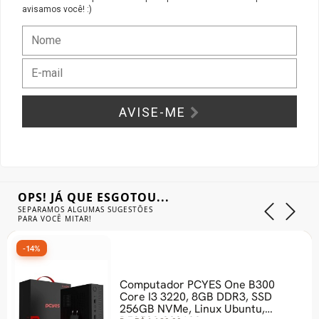
avisamos você! :)
Gabinete Liketec
Fonte Thermaltake
Ver Todos
Fontes Diversas
Ver Todos
AVISE-ME
OPS! JÁ QUE ESGOTOU...
SEPARAMOS ALGUMAS SUGESTÕES
PARA VOCÊ MITAR!
-14%
Computador PCYES One B300
Core I3 3220, 8GB DDR3, SSD
256GB NVMe, Linux Ubuntu,