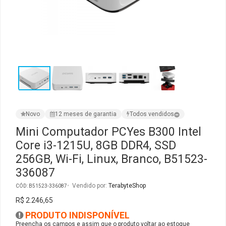
Ver Todos
Monitor Acer
SuperFrame
Gabinete Lian Li
Fonte Aerocool
Joystick e Controle
Gamdias
Monitor MSI
Suportes Monitores
Gabinete NZXT
Fonte Gigabyte
WebCam
Ver Todos
Monitor AOC
Ver Todos
Gabinete Cooler Master
Fonte Deepcool
Energia
Monitor Gigabyte
Gabinete Corsair
Fonte ASRock
Conectividade
Novo
12 meses de garantia
Todos vendidos
Monitor LG
Gabinete Cougar
Fonte Duex
Armazenamento
Mini Computador PCYes B300 Intel
Core i3-1215U, 8GB DDR4, SSD
Monitor Samsung
Gabinete Hyte
Fonte Gamdias
Cabos e Adaptadores
256GB, Wi-Fi, Linux, Branco, B51523-
336087
Suporte para Monitor
Gabinete Gamdias
Fonte Gamemax
Ver Todos
Vendido por:
TerabyteShop
CÓD: B51523-336087
Ver Todos
Gabinete Gamemax
Fonte Redragon
R$ 2.246,65
PRODUTO INDISPONÍVEL
Gabinete Redragon
Fonte Super Flower
Preencha os campos e assim que o produto voltar ao estoque