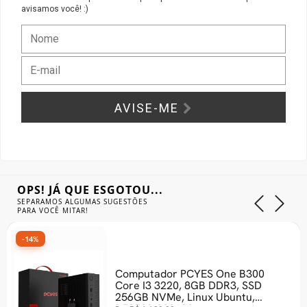
avisamos você! :)
Gabinete Liketec
Fonte Thermaltake
Ver Todos
Fontes Diversas
Ver Todos
AVISE-ME
OPS! JÁ QUE ESGOTOU...
SEPARAMOS ALGUMAS SUGESTÕES
PARA VOCÊ MITAR!
-14%
Computador PCYES One B300
Core I3 3220, 8GB DDR3, SSD
256GB NVMe, Linux Ubuntu,