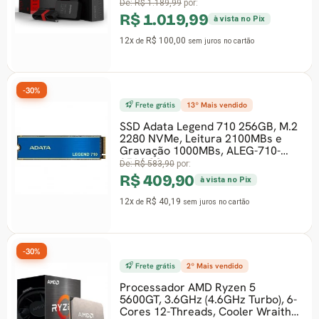
B53539-390199
De:
R$ 1.189,99
por:
R$ 1.019,99
à vista no Pix
12x
R$ 100,00
de
sem juros
no cartão
-30%
Frete grátis
13º Mais vendido
SSD Adata Legend 710 256GB, M.2
2280 NVMe, Leitura 2100MBs e
Gravação 1000MBs, ALEG-710-
256GCS
De:
R$ 583,90
por:
R$ 409,90
à vista no Pix
12x
R$ 40,19
de
sem juros
no cartão
-30%
Frete grátis
2º Mais vendido
Processador AMD Ryzen 5
5600GT, 3.6GHz (4.6GHz Turbo), 6-
Cores 12-Threads, Cooler Wraith