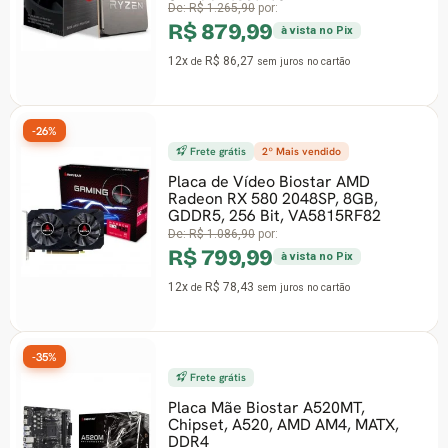
Stealth, AM4, 10
De:
R$ 1.265,90
por:
R$ 879,99
à vista no Pix
12x
R$ 86,27
de
sem juros
no cartão
-26%
Frete grátis
2º Mais vendido
Placa de Vídeo Biostar AMD
Radeon RX 580 2048SP, 8GB,
GDDR5, 256 Bit, VA5815RF82
De:
R$ 1.086,90
por:
R$ 799,99
à vista no Pix
12x
R$ 78,43
de
sem juros
no cartão
-35%
Frete grátis
Placa Mãe Biostar A520MT,
Chipset, A520, AMD AM4, MATX,
DDR4