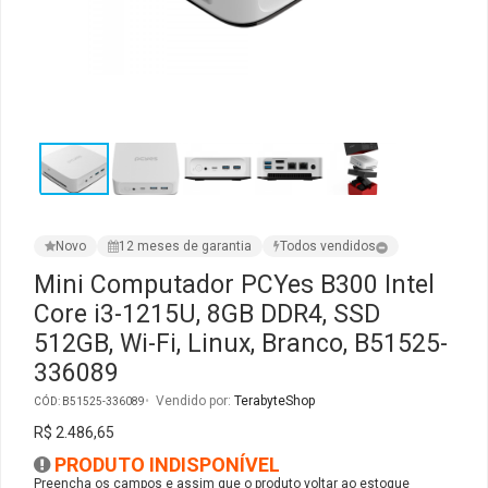
Ver Todos
Monitor Acer
SuperFrame
Gabinete Lian Li
Fonte Aerocool
Joystick e Controle
Gamdias
Monitor MSI
Suportes Monitores
Gabinete NZXT
Fonte Gigabyte
WebCam
Ver Todos
Monitor AOC
Ver Todos
Gabinete Cooler Master
Fonte Deepcool
Energia
Monitor Gigabyte
Gabinete Corsair
Fonte ASRock
Conectividade
Novo
12 meses de garantia
Todos vendidos
Monitor LG
Gabinete Cougar
Fonte Duex
Armazenamento
Mini Computador PCYes B300 Intel
Core i3-1215U, 8GB DDR4, SSD
Monitor Samsung
Gabinete Hyte
Fonte Gamdias
Cabos e Adaptadores
512GB, Wi-Fi, Linux, Branco, B51525-
336089
Suporte para Monitor
Gabinete Gamdias
Fonte Gamemax
Ver Todos
Vendido por:
TerabyteShop
CÓD: B51525-336089
Ver Todos
Gabinete Gamemax
Fonte Redragon
R$ 2.486,65
PRODUTO INDISPONÍVEL
Gabinete Redragon
Fonte Super Flower
Preencha os campos e assim que o produto voltar ao estoque