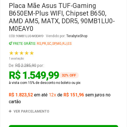
Placa Mãe Asus TUF-Gaming
B650EM-Plus WIFI, Chipset B650,
Gabinete Liketec
Fonte Thermaltake
AMD AM5, MATX, DDR5, 90MB1LU0-
M0EAY0
Ver Todos
Fontes Diversas
Vendido por:
TerabyteShop
CÓD: 90MB1LU0-M0EAY0
Ver Todos
FRETE GRÁTIS:
RS,PR,SC,SP,MG,RJ,ES
★★★★★
1 avaliação
De:
R$ 2.285,90
por:
R$ 1.549,99
32% OFF
à vista com 15% de desconto no boleto ou pix
R$ 1.823,52
em até
12x
de
R$ 151,96
sem juros no
cartão
VER PARCELAMENTO