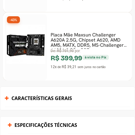
-43%
Placa Mãe Maxsun Challenger
A620A 2.5G, Chipset A620, AMD
AM5, MATX, DDR5, MS-Challenger
A620A 2.5G - OPE
De:
R$ 701,90
por:
R$ 399,99
à vista no Pix
12x
R$ 39,21
de
sem juros
no cartão
CARACTERÍSTICAS GERAIS
ESPECIFICAÇÕES TÉCNICAS