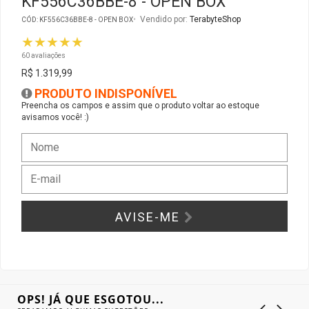
KF556C36BBE-8 - OPEN BOX
Vendido por:
TerabyteShop
CÓD: KF556C36BBE-8 - OPEN BOX
Gabinete Liketec
Fonte Thermaltake
★★★★★
60 avaliações
Ver Todos
Fontes Diversas
R$ 1.319,99
PRODUTO INDISPONÍVEL
Ver Todos
Preencha os campos e assim que o produto voltar ao estoque
avisamos você! :)
AVISE-ME
OPS! JÁ QUE ESGOTOU...