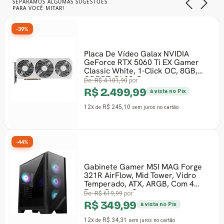
SEPARAMOS ALGUMAS SUGESTÕES
PARA VOCÊ MITAR!
-39%
Placa De Vídeo Galax NVIDIA
GeForce RTX 5060 Ti EX Gamer
Classic White, 1-Click OC, 8GB,
GDDR7, DLSS, Ray
De:
R$ 4.101,90
por:
R$ 2.499,99
à vista no Pix
12x
R$ 245,10
de
sem juros
no cartão
-44%
Gabinete Gamer MSI MAG Forge
321R AirFlow, Mid Tower, Vidro
Temperado, ATX, ARGB, Com 4
Fans, Preto - Ope
De:
R$ 619,99
por:
R$ 349,99
à vista no Pix
12x
R$ 34,31
de
sem juros
no cartão