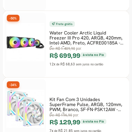
-50%
Frete grátis
Water Cooler Arctic Liquid
Freezer III Pro 420, ARGB, 420mm,
Intel-AMD, Preto, ACFRE00185A -
Open Box
De:
R$ 1.409,90
por:
R$ 699,99
à vista no Pix
12x
R$ 68,63
de
sem juros
no cartão
-34%
Kit Fan Com 3 Unidades
SuperFrame Pulse, ARGB, 120mm,
PWM, Branco, SF-FN-PSK12AW -
Open Box
De:
R$ 196,90
por:
R$ 129,99
à vista no Pix
7x
R$ 21,85
de
sem juros
no cartão