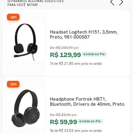
SEPARAMOS ALGUMAS SUGESTÕES
PARA VOCÊ MITAR!
-38%
Headset Logitech H151, 3,5mm,
Preto, 981-000587
De:
R$ 209,99
por:
R$ 129,99
à vista no Pix
7x
R$ 21,85
de
sem juros
no cartão
-29%
Headphone Fortrek HBT1,
Bluetooth, Drivers de 40mm, Preto
De:
R$ 84,90
por:
R$ 59,99
à vista no Pix
3x
R$ 23,53
de
sem juros
no cartão