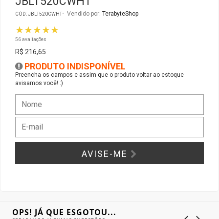
JBLT520CWHT
Vendido por:
TerabyteShop
CÓD: JBLT520CWHT
Gabinete Liketec
Fonte Thermaltake
★★★★★
56 avaliações
Ver Todos
Fontes Diversas
R$ 216,65
PRODUTO INDISPONÍVEL
Ver Todos
Preencha os campos e assim que o produto voltar ao estoque
avisamos você! :)
AVISE-ME
OPS! JÁ QUE ESGOTOU...