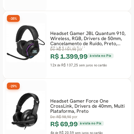
-35%
Headset Gamer JBL Quantum 910,
Wireless, RGB, Drivers de 50mm,
Cancelamento de Ruído, Preto,
JBLQ910WLBLK
De:
R$ 2.151,90
por:
R$ 1.399,99
à vista no Pix
12x
R$ 137,25
de
sem juros
no cartão
-29%
Headset Gamer Force One
CrossLink, Drivers de 40mm, Multi
Plataforma, Preto
De:
R$ 98,90
por:
R$ 69,99
à vista no Pix
4x
R$ 20,59
de
sem juros
no cartão