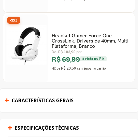
-33%
Headset Gamer Force One
CrossLink, Drivers de 40mm, Multi
Plataforma, Branco
De:
R$ 103,90
por:
R$ 69,99
à vista no Pix
4x
R$ 20,59
de
sem juros
no cartão
CARACTERÍSTICAS GERAIS
ESPECIFICAÇÕES TÉCNICAS