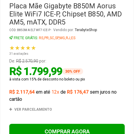
Placa Mãe Gigabyte B850M Aorus
Elite WiFi7 ICE-P, Chipset B850, AMD
Gabinete Liketec
Fonte Thermaltake
AM5, mATX, DDR5
Ver Todos
Fontes Diversas
Vendido por:
TerabyteShop
CÓD: B850M A ELT WF7 ICE-P
FRETE GRÁTIS:
RS,PR,SC,SP,MG,RJ,ES
Ver Todos
★★★★★
31 avaliações
De:
R$ 2.570,90
por:
R$ 1.799,99
30% OFF
à vista com 15% de desconto no boleto ou pix
R$ 2.117,64
em até
12x
de
R$ 176,47
sem juros no
cartão
VER PARCELAMENTO
COMPRAR AGORA