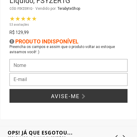
Líquido, FSYZER1G
Vendido por:
TerabyteShop
CÓD: FSYZER1G
Gabinete Liketec
Fonte Thermaltake
★★★★★
53 avaliações
Ver Todos
Fontes Diversas
R$ 129,99
PRODUTO INDISPONÍVEL
Ver Todos
Preencha os campos e assim que o produto voltar ao estoque
avisamos você! :)
AVISE-ME
OPS! JÁ QUE ESGOTOU...