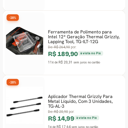
-28%
Ferramenta de Polimento para
Intel 12ª Geração Thermal Grizzly,
Lapping Tool, TG-ILT-12G
De:
R$ 264,90
por:
R$ 189,90
à vista no Pix
11x
R$ 20,31
de
sem juros
no cartão
-28%
Aplicador Thermal Grizzly Para
Metal Líquido, Com 3 Unidades,
TG-AL-3
De:
R$ 20,90
por:
R$ 14,99
à vista no Pix
1x
R$ 17,64
de
sem juros
no cartão