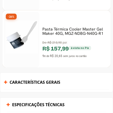
-26%
Pasta Térmica Cooler Master Gel
Maker 40G, MGZ-NDBG-N40G-R1
De:
R$ 213,90
por:
R$ 157,99
à vista no Pix
9x
R$ 20,65
de
sem juros
no cartão
CARACTERÍSTICAS GERAIS
ESPECIFICAÇÕES TÉCNICAS