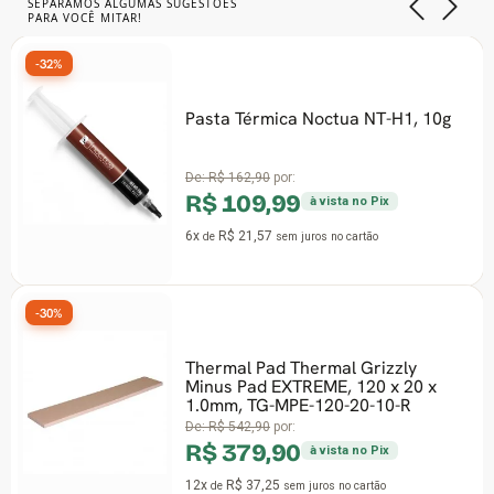
SEPARAMOS ALGUMAS SUGESTÕES
PARA VOCÊ MITAR!
-32%
Pasta Térmica Noctua NT-H1, 10g
De:
R$ 162,90
por:
R$ 109,99
à vista no Pix
6x
R$ 21,57
de
sem juros
no cartão
-30%
Thermal Pad Thermal Grizzly
Minus Pad EXTREME, 120 x 20 x
1.0mm, TG-MPE-120-20-10-R
De:
R$ 542,90
por:
R$ 379,90
à vista no Pix
12x
R$ 37,25
de
sem juros
no cartão