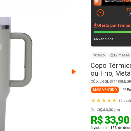
Copo Térmic
ou Frio, Met
CÓD: LN-GL-ST1180MLG
MAIS VENDIDO
14º P
★★★★★
36 aval
De:
R$ 68,90
por:
R$ 33,90
à vista com 15% de desco
R$ 39,88
em até
1x
VER PARCELAMENT