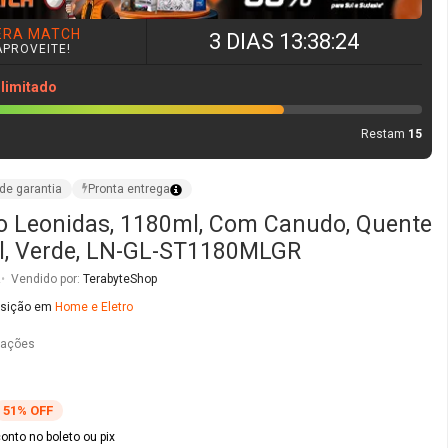
o Leonidas, 1180ml, Com Canudo, Quente
al, Verde, LN-GL-ST1180MLGR
R
Vendido por:
TerabyteShop
osição em
Home e Eletro
iações
51% OFF
nto no boleto ou pix
de
R$ 39,88
sem juros no cartão
O
COMPRAR AGORA