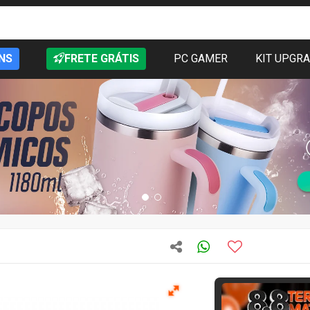
NS
FRETE GRÁTIS
PC GAMER
KIT UPGR
T
Oferta por tempo
46
vendidos
Novo
12 meses 