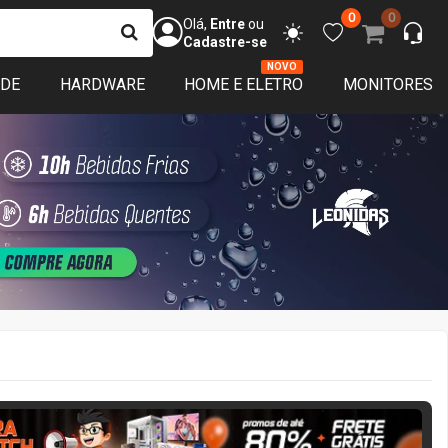
0
0
Olá,
Entre
ou
Cadastre-se
NOVO
ADE
HARDWARE
HOME E ELETRO
MONITORES
ERA MATCH
3 DIAS 13:38:22
APROVEITE!
 limitado
Restam
15
de garantia
Pronta entrega