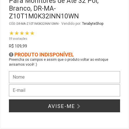
Para Monitores de Até 32 Pol,
Branco, DR-MA-
Gabinete Liketec
Fonte Thermaltake
Z10T1M0K32INN10WN
Vendido por:
TerabyteShop
CÓD: DR-MA-Z10T1M0K32INN10WN
Ver Todos
Fontes Diversas
★★★★★
59 avaliações
Ver Todos
R$ 109,99
PRODUTO INDISPONÍVEL
Preencha os campos e assim que o produto voltar ao estoque
avisamos você! :)
AVISE-ME