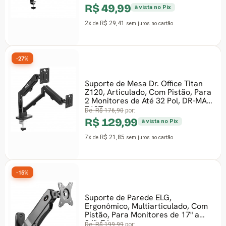
R$ 49,99
à vista no Pix
2x
R$ 29,41
de
sem juros
no cartão
%
-44%
Suporte de Mesa Dr. Office Titan
Z120, Articulado, Com Pistão, Para
2 Monitores de Até 32 Pol, DR-MA-
Z12T
De:
R$ 176,90
por:
R$ 129,99
à vista no Pix
7x
R$ 21,85
de
sem juros
no cartão
%
Suporte de Parede ELG,
Ergonômico, Multiarticulado, Com
Pistão, Para Monitores de 17" a
34", F4
De:
R$ 199,99
por: