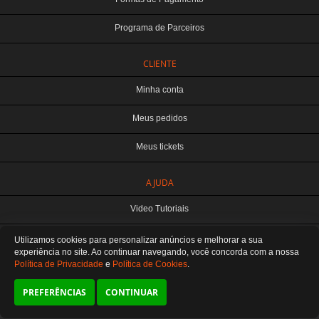
Programa de Parceiros
CLIENTE
Minha conta
Meus pedidos
Meus tickets
TERABYTE ATACADO E VAREJO DE PRODUTOS DE INFORMATICA LTDA
AJUDA
CNPJ: 07.993.973/0001-18 | Curitiba-PR
Este site é protegido por reCAPTCHA e a
Política de Privacidade
e os
Termos de
Video Tutoriais
Serviço
do Google se aplicam.
ATENDIMENTO
Manuseio do Produto
Utilizamos cookies para personalizar anúncios e melhorar a sua
De segunda a sexta das 8:30 às 12H / 13H às 18H
SOMOS E-COMMERCE - NÃO TEMOS ATENDIMENTO LOCAL
experiência no site. Ao continuar navegando, você concorda
com a nossa
Política de Privacidade
e
Política de Cookies
.
Fale Conosco
Preferências de cookies
PREFERÊNCIAS
CONTINUAR
SIGA-NOS