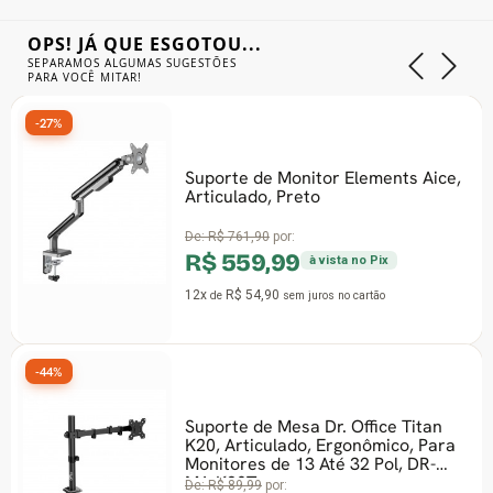
OPS! JÁ QUE ESGOTOU...
SEPARAMOS ALGUMAS SUGESTÕES
PARA VOCÊ MITAR!
%
-33%
Suporte de Monitor Elements Aice,
Articulado, Preto
De:
R$ 761,90
por:
R$ 559,99
à vista no Pix
12x
R$ 54,90
de
sem juros
no cartão
%
-27%
Suporte de Mesa Dr. Office Titan
K20, Articulado, Ergonômico, Para
Monitores de 13 Até 32 Pol, DR-
MA-K20T
De:
R$ 89,99
por: