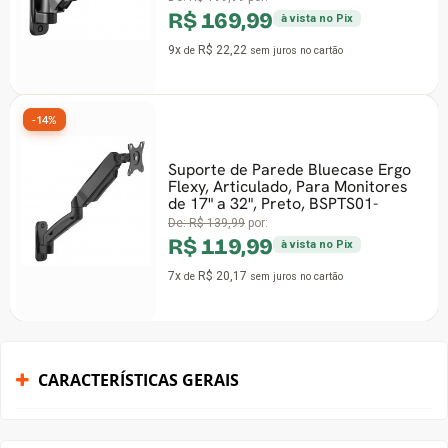
R$ 169,99
à vista no Pix
9x
R$ 22,22
de
sem juros
no cartão
%
Suporte de Parede Bluecase Ergo
Flexy, Articulado, Para Monitores
de 17" a 32", Preto, BSPTS01-
De:
R$ 139,99
por:
R$ 119,99
à vista no Pix
7x
R$ 20,17
de
sem juros
no cartão
CARACTERÍSTICAS GERAIS