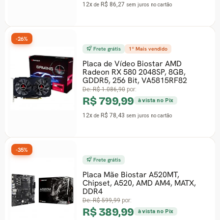
6,27
sem juros
no cartão
R$ 99,9
5x
R$ 23,51
de
s
tis
1º Mais vendido
 Vídeo Biostar AMD
-30%
X 580 2048SP, 8GB,
Frete grátis
56 Bit, VA5815RF82
6,90
por:
SSD Adata 
9,99
2280 NVMe,
à vista no Pix
Gravação 1
8,43
256GCS
sem juros
no cartão
De:
R$ 583,90
p
R$ 409,
12x
R$ 40,19
de
tis
e Biostar A520MT,
 A520, AMD AM4, MATX,
-26%
Frete grátis
99
por:
9,99
à vista no Pix
Memória DD