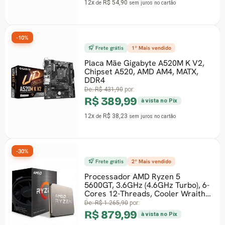
4,90
12x
R$ 77,45
sem juros
no cartão
de
-18%
tis
1º Mais vendido
3º Mais vendid
e Gigabyte A520M K V2,
A520, AMD AM4, MATX,
SSD Patriot
Sata III, Le
Gravação 3
90
por:
PBE240GS2
9,99
De:
R$ 325,90
p
à vista no Pix
R$ 265,
8,23
sem juros
no cartão
12x
R$ 26,07
de
tis
2º Mais vendido
-39%
dor AMD Ryzen 5
3.6GHz (4.6GHz Turbo), 6-
-Threads, Cooler Wraith
Fonte Duex
AM4, 10
5,90
por:
Series, 500
Box
9,99
à vista no Pix
De:
R$ 164,90
p