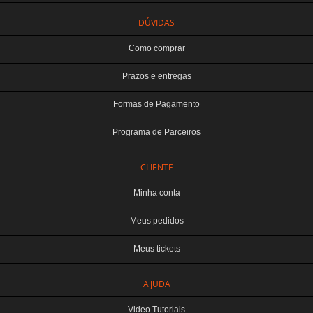
DÚVIDAS
Como comprar
Prazos e entregas
Formas de Pagamento
Programa de Parceiros
CLIENTE
Minha conta
Meus pedidos
Meus tickets
TERABYTE ATACADO E VAREJO DE PRODUTOS DE INFORMATICA LTDA
AJUDA
CNPJ: 07.993.973/0001-18 | Curitiba-PR
Este site é protegido por reCAPTCHA e a
Política de Privacidade
e os
Termos de
Video Tutoriais
Serviço
do Google se aplicam.