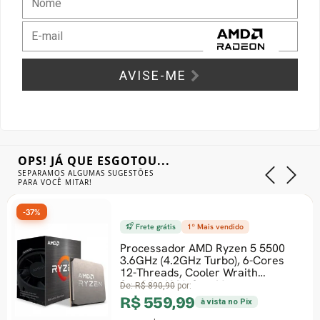
Gabinete Liketec
Fonte Thermaltake
Ver Todos
Fontes Diversas
AVISE-ME
Ver Todos
OPS! JÁ QUE ESGOTOU...
SEPARAMOS ALGUMAS SUGESTÕES
PARA VOCÊ MITAR!
-34%
tis
1º Mais vendido
Frete grátis
dor AMD Ryzen 5 5500
Processador
4.2GHz Turbo), 6-Cores
2.5GHz (4.4
ds, Cooler Wraith
Geração, 6-
 AM4, Sem V
LGA 1700, 
90
por:
De:
R$ 1.200,9
9,99
R$ 789,
à vista no Pix