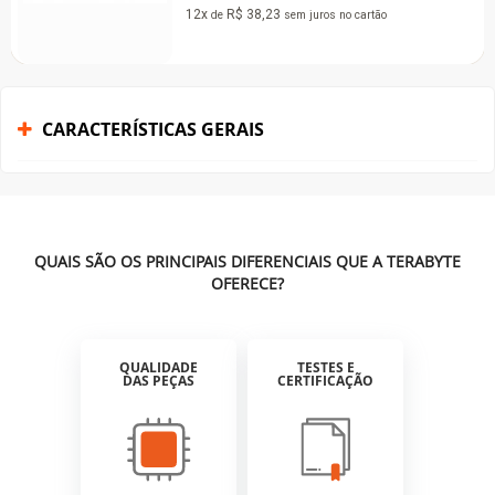
Diamond Se
8,23
sem juros
no cartão
Preto, RM-
De:
R$ 499,99
p
R$ 369,
12x
R$ 36,27
de
CARACTERÍSTICAS GERAIS
QUAIS SÃO OS PRINCIPAIS DIFERENCIAIS QUE A TERABYTE
OFERECE?
QUALIDADE
TESTES E
DAS PEÇAS
CERTIFICAÇÃO