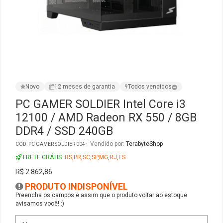
Ver Todos
Monitor Acer
SuperFrame
Gabinete Lian Li
Fonte Aerocool
Joystick e Controle
Gamdias
Monitor MSI
Suportes Monitores
Gabinete NZXT
Fonte Gigabyte
WebCam
Ver Todos
Monitor AOC
Ver Todos
Gabinete Cooler Master
Fonte Deepcool
Energia
Novo
12 meses de garantia
Todos vendidos
Monitor Gigabyte
Gabinete Corsair
Fonte ASRock
Conectividade
PC GAMER SOLDIER Intel Core i3
12100 / AMD Radeon RX 550 / 8GB
Monitor LG
Gabinete Cougar
Fonte Duex
Armazenamento
DDR4 / SSD 240GB
Monitor Samsung
Gabinete Hyte
Fonte Gamdias
Cabos e Adaptadores
Vendido por:
TerabyteShop
CÓD: PC GAMER SOLDIER 004
FRETE GRÁTIS:
RS,PR,SC,SP,MG,RJ,ES
Suporte para Monitor
Gabinete Gamdias
Fonte Gamemax
Ver Todos
R$ 2.862,86
PRODUTO INDISPONÍVEL
Ver Todos
Gabinete Gamemax
Fonte Redragon
Preencha os campos e assim que o produto voltar ao estoque
avisamos você! :)
Gabinete Redragon
Fonte Super Flower